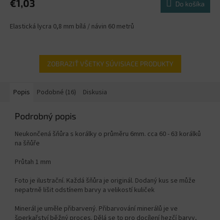
€1,03
Do košíka
Elastická lycra 0,8 mm bílá / návin 60 metrů
ZOBRAZIŤ VŠETKY SÚVISIACE PRODUKTY
Popis
Podobné (16)
Diskusia
Podrobný popis
Neukončená šňůra s korálky o průměru 6mm. cca 60 - 63 korálků
na šňůře
Průtah 1 mm
Foto je ilustrační. Každá šňůra je originál. Dodaný kus se může
nepatrně lišit odstínem barvy a velikostí kuliček
Minerál je uměle přibarvený. Přibarvování minerálů je ve
šperkařství běžný proces. Dělá se to pro docílení hezčí barvy,