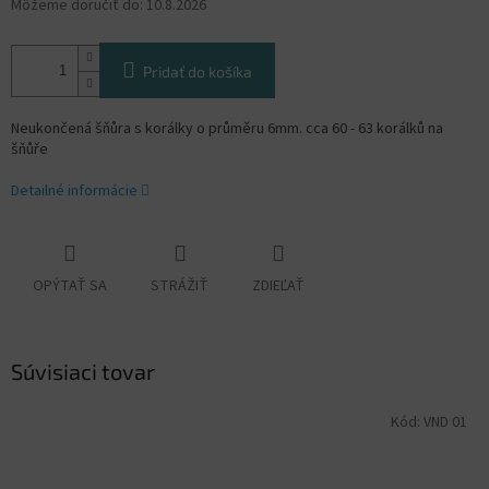
Môžeme doručiť do:
10.8.2026
Pridať do košíka
Neukončená šňůra s korálky o průměru 6mm. cca 60 - 63 korálků na
šňůře
Detailné informácie
OPÝTAŤ SA
STRÁŽIŤ
ZDIEĽAŤ
Súvisiaci tovar
Kód:
VND 01