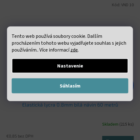
Kód:
VND 10
Tento web používá soubory cookie. Dalším
procházením tohoto webu vyjadřujete souhlas s jejich
používáním.. Více informací
zde
.
Nastavenie
€1,98
Súhlasím
–47 %
Elastická lycra 0.8mm bílá návin 60 metrů
Skladem
(215 ks)
€0,85 bez DPH