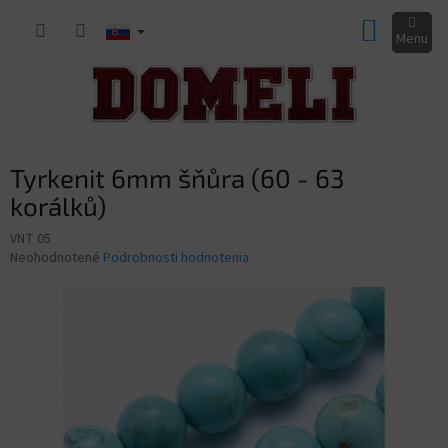
Prejsť
NÁKUP
na
obsah
KOŠÍK
Tyrkenit 6mm šňůra (60 - 63
korálků)
VNT 05
Priemerné
Neohodnotené
Podrobnosti hodnotenia
hodnotenie
produktu
je
0,0
z
5
hviezdičiek.