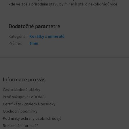
kde ve zcela přírodním stavu by minerál stál o několik řádů více.
Dodatočné parametre
Kategória
:
Korálky z minerálů
Průměr
:
6mm
Z
á
p
ä
Informace pro vás
t
Často kladené otázky
i
Proč nakupovat v DOMELI
e
Certifikáty - Znalecké posudky
Obchodní podmínky
Podmínky ochrany osobních údajů
Reklamační formulář