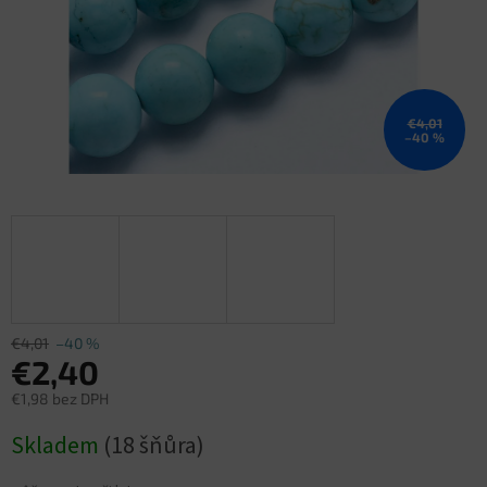
€4,01
–40 %
€4,01
–40 %
€2,40
€1,98 bez DPH
Jednotková
Skladem
(18 šňůra)
cena: