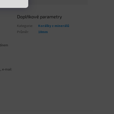
Doplňkové parametry
Kategorie
:
Korálky z minerálů
Průměr
:
10mm
stínem
, e-mail: