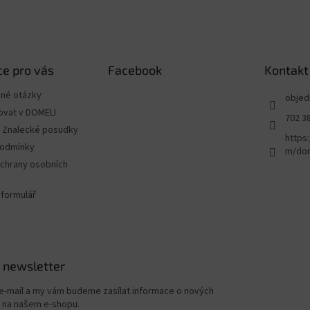
e pro vás
Facebook
Kontakt
ené otázky
objed
ovat v DOMELI
702 3
 - Znalecké posudky
https
podmínky
m/dom
chrany osobních
 formulář
 newsletter
 e-mail a my vám budeme zasílat informace o nových
 na našem e-shopu.