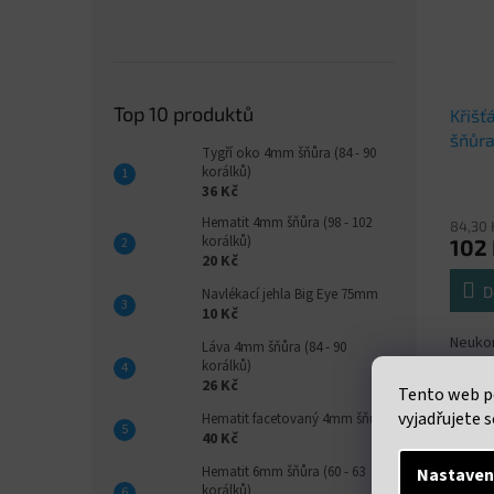
Top 10 produktů
Křišť
šňůra
Tygří oko 4mm šňůra (84 - 90
korálků)
36 Kč
Hematit 4mm šňůra (98 - 102
84,30 
korálků)
102
20 Kč
D
Navlékací jehla Big Eye 75mm
10 Kč
Neukon
Láva 4mm šňůra (84 - 90
4mm. c
korálků)
uveden
26 Kč
Tento web p
38 cm
vyjadřujete s
Hematit facetovaný 4mm šňůra
40 Kč
Hematit 6mm šňůra (60 - 63
Nastaven
korálků)
Popi