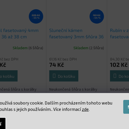
228 Kč
161 Kč
–55 %
–54 %
ál fasetovaný 4mm
Sluneční kámen
Rubín v z
 36 až 38 cm
fasetovaný 3mm šňůra 36
fasetova
až 38 cm
až 38 cm
Skladem
(6 šňůra)
Skladem
(2 šňůra)
Kč bez DPH
61,16 Kč bez DPH
84,30 Kč b
 Kč
74 Kč
102 Kč
o košíku
Do košíku
Do ko
čená šňůra s korálky
Neukončená šňůra s korálky
Neukončená
ca 36 až 38 cm. Cena
3mm. cca 36 až 38 cm. Cena
3mm. cca 3
a za celou šňůru 36 až
uvedena za celou šňůru 36 až
uvedena za
oužívá soubory cookie. Dalším procházením tohoto webu
38 cm
38 cm
ouhlas s jejich používáním.. Více informací
zde
.
í
s
Podobné (16)
Diskuze