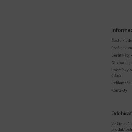
á
p
a
t
Informac
í
Často klad
Proč nakup
Certifikáty
Obchodní 
Podmínky o
údajů
Reklamační
Kontakty
Odebírat
Vložte svůj
produktech