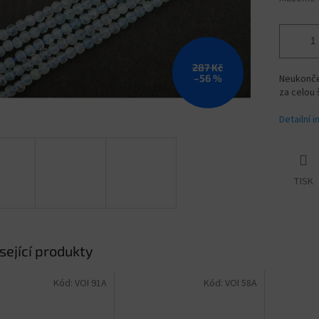
287 Kč
–56 %
Neukonče
za celou 
Detailní 
TISK
sející produkty
Kód:
VOI 91A
Kód:
VOI 58A