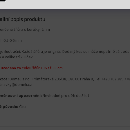
ailní popis produktu
ončená šňůra s korálky 2mm
ah 0.5-0.6 mm
je ilustrační. Každá šňůra je originál. Dodaný kus se může nepatrně lišit od
 a velikostí kuliček
 uvedena za celou šňůru 36 až 38 cm
zce:
Domeli s.r.o., Primátorská 296/38, 180 00 Praha 8, Tel +420 702 389 778
dnavky@domeli.cz
ečnostní upozornění:
Nevhodné pro děti do 3 let
ě původu:
Čína