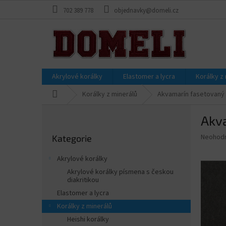
Přejít
702 389 778
objednavky@domeli.cz
na
obsah
Akrylové korálky
Elastomer a lycra
Korálky z
Domů
Korálky z minerálů
Akvamarín fasetovaný
P
Akv
o
Přeskočit
s
Průměr
Neohod
Kategorie
kategorie
t
hodnoce
r
produkt
Akrylové korálky
a
je
Akrylové korálky písmena s českou
0,0
n
diakritikou
z
n
Elastomer a lycra
5
í
hvězdič
Korálky z minerálů
p
Heishi korálky
a