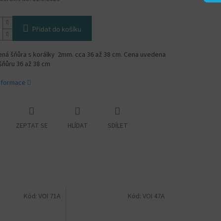
Přidat do košíku
ná šňůra s korálky 2mm. cca 36 až 38 cm. Cena uvedena
šňůru 36 až 38 cm
informace
ZEPTAT SE
HLÍDAT
SDÍLET
Kód:
VOI 71A
Kód:
VOI 47A