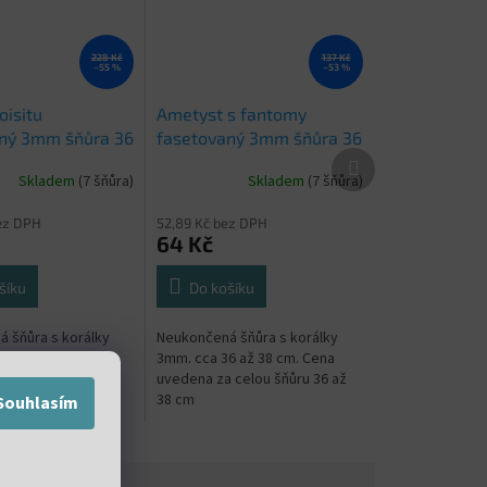
228 Kč
137 Kč
–55 %
–53 %
oisitu
Ametyst s fantomy
ný 3mm šňůra 36
fasetovaný 3mm šňůra 36
Další
až 38 cm
produkt
Skladem
(7 šňůra)
Skladem
(7 šňůra)
ez DPH
52,89 Kč bez DPH
64 Kč
šíku
Do košíku
 šňůra s korálky
Neukončená šňůra s korálky
6 až 38 cm. Cena
3mm. cca 36 až 38 cm. Cena
 celou šňůru 36 až
uvedena za celou šňůru 36 až
38 cm
Souhlasím