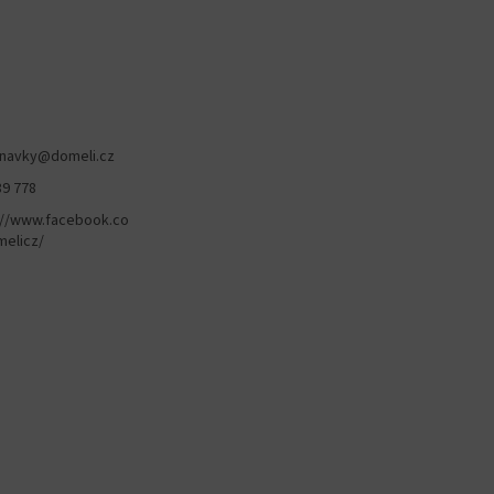
navky
@
domeli.cz
89 778
://www.facebook.co
elicz/