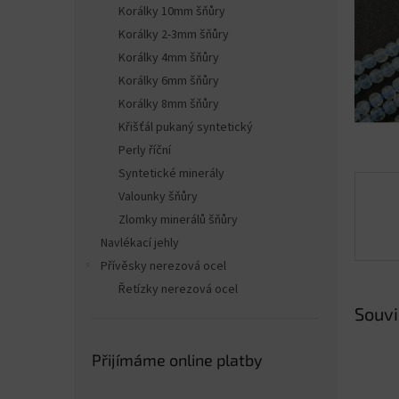
n
Korálky 10mm šňůry
e
Korálky 2-3mm šňůry
l
Korálky 4mm šňůry
Korálky 6mm šňůry
Korálky 8mm šňůry
Křišťál pukaný syntetický
Perly říční
Syntetické minerály
Valounky šňůry
Zlomky minerálů šňůry
Navlékací jehly
Přívěsky nerezová ocel
Řetízky nerezová ocel
Souvi
Přijímáme online platby