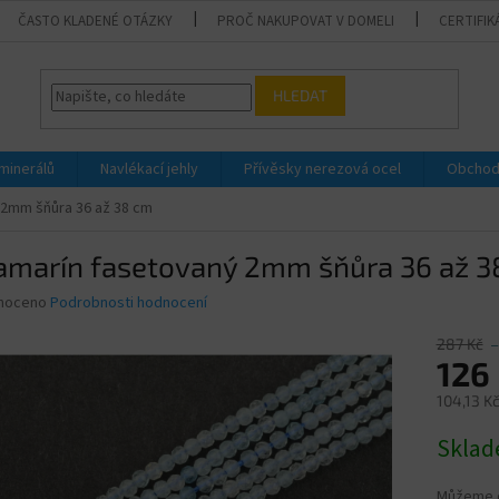
ČASTO KLADENÉ OTÁZKY
PROČ NAKUPOVAT V DOMELI
CERTIFIK
HLEDAT
 minerálů
Navlékací jehly
Přívěsky nerezová ocel
Obchod
 2mm šňůra 36 až 38 cm
amarín fasetovaný 2mm šňůra 36 až 3
né
noceno
Podrobnosti hodnocení
ní
u
287 Kč
–
126
104,13 K
Měrná
Skla
ek.
cena:
Můžeme d