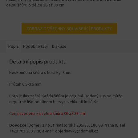
celou šňůru o délce 36 až 38 cm
ZOBRAZIT VŠECHNY SOUVISEJÍCÍ PRODUKTY
Popis
Podobné (16)
Diskuze
Detailní popis produktu
Neukončená šňůra s korálky 3mm
Průtah 0.5-0.6 mm
Foto je ilustrační. Každá šňůra je originál. Dodaný kus se může
nepatrně lišit odstínem barvy a velikostí kuliček
Cena uvedena za celou šňůru 36 až 38 cm
Dovozce:
Domeli s.r.o., Primátorská 296/38, 180 00 Praha 8, Tel
+420 702 389 778, e-mail: objednavky@domeli.cz