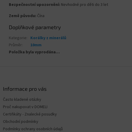
Bezpečnostní upozornění:
Nevhodné pro děti do 3 let
Země původu:
Čína
Doplňkové parametry
Kategorie
:
Korálky z minerálů
Průměr
:
10mm
Položka byla vyprodána…
Z
á
p
a
Informace pro vás
t
Často kladené otázky
í
Proč nakupovat v DOMELI
Certifikáty - Znalecké posudky
Obchodní podmínky
Podmínky ochrany osobních údajů