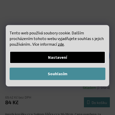
Tento web používá soubory cookie. Dalším
procházením tohoto webu vyjadřujete souhlas s jejich
používáním.. Více informací
zde
.
187 Kč
Nastavení
–55 %
Křišťál Heishi korálky cca 2x4mm šňůra cca 36-38cm
Souhlasím
Skladem
(3 šňůra)
69,42 Kč bez DPH
84 Kč
Do košíku
Heishi korálky cca 2x4mm šňůra cca 36-38cm. Cena uvedena za