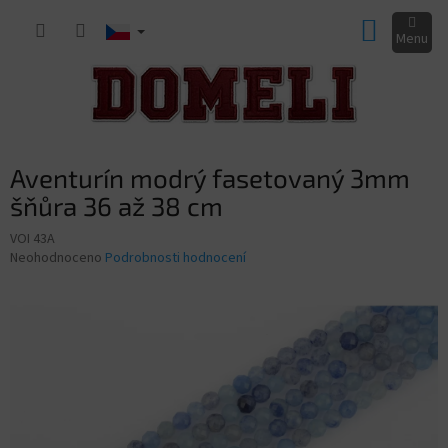
Přejít
NÁKUP
na
obsah
KOŠÍK
Aventurín modrý fasetovaný 3mm
šňůra 36 až 38 cm
VOI 43A
Průměrné
Neohodnoceno
Podrobnosti hodnocení
hodnocení
produktu
je
0,0
z
5
hvězdiček.