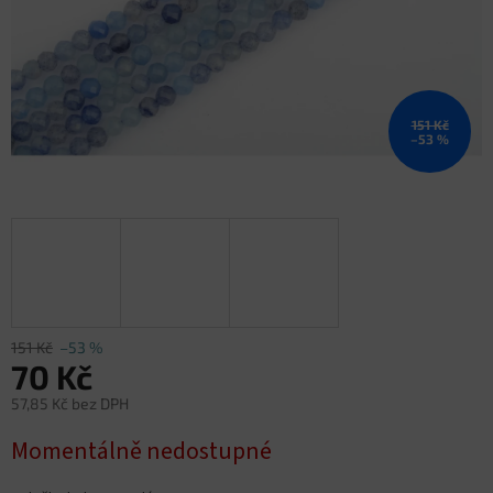
151 Kč
–53 %
151 Kč
–53 %
70 Kč
57,85 Kč bez DPH
Měrná
Momentálně nedostupné
cena: