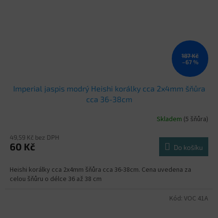
187 Kč
–67 %
Imperial jaspis modrý Heishi korálky cca 2x4mm šňůra
cca 36-38cm
Skladem
(5 šňůra)
49,59 Kč bez DPH
60 Kč
Do košíku
Heishi korálky cca 2x4mm šňůra cca 36-38cm. Cena uvedena za
celou šňůru o délce 36 až 38 cm
Kód:
VOC 41A