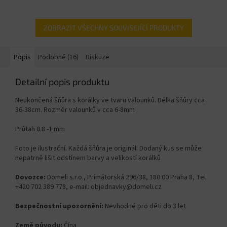
ZOBRAZIT VŠECHNY SOUVISEJÍCÍ PRODUKTY
Popis
Podobné (16)
Diskuze
Detailní popis produktu
Neukončená šňůra s korálky ve tvaru valounků. Délka šňůry cca
36-38cm. Rozměr valounků v cca 6-8
mm
Průtah 0.8 -1 mm
Foto je ilustrační. Každá šňůra je originál. Dodaný kus se může
nepatrně lišit odstínem barvy a velikostí korálků
Dovozce:
Domeli s.r.o., Primátorská 296/38, 180 00 Praha 8, Tel
+420 702 389 778, e-mail: objednavky@domeli.cz
Bezpečnostní upozornění:
Nevhodné pro děti do 3 let
Země původu:
Čína