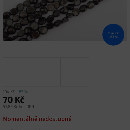
194 Kč
–63 %
194 Kč
–63 %
70 Kč
57,85 Kč bez DPH
Měrná
Momentálně nedostupné
cena: