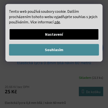
Tento web používá soubory cookie. Dalším
procházením tohoto webu vyjadřujete souhlas s jejich
používáním.. Více informací
zde
.
Nastavení
48 Kč
Souhlasím
–47 %
Elastická lycra 0.8mm bílá návin 60 metrů
Skladem
(213 ks)
20,66 Kč bez DPH
25 Kč
Do košíku
Elastická lycra 0,8 mm bílá / návin 60 metrů