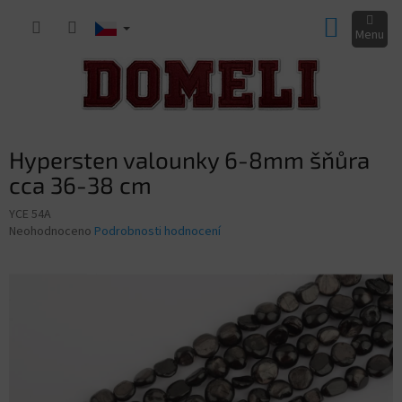
Přejít
NÁKUP
na
obsah
KOŠÍK
Hypersten valounky 6-8mm šňůra
cca 36-38 cm
YCE 54A
Průměrné
Neohodnoceno
Podrobnosti hodnocení
hodnocení
produktu
je
0,0
z
5
hvězdiček.