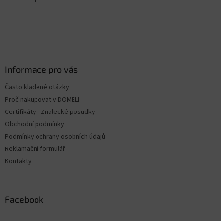
Z
á
p
a
Informace pro vás
t
Často kladené otázky
í
Proč nakupovat v DOMELI
Certifikáty - Znalecké posudky
Obchodní podmínky
Podmínky ochrany osobních údajů
Reklamační formulář
Kontakty
Facebook