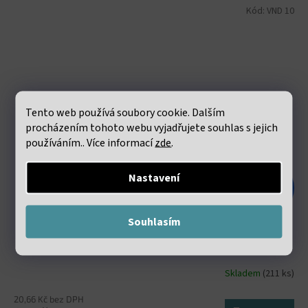
Kód:
VND 10
Tento web používá soubory cookie. Dalším
procházením tohoto webu vyjadřujete souhlas s jejich
používáním.. Více informací
zde
.
Nastavení
48 Kč
–47 %
Souhlasím
Elastická lycra 0.8mm bílá návin 60 metrů
Skladem
(211 ks)
20,66 Kč bez DPH