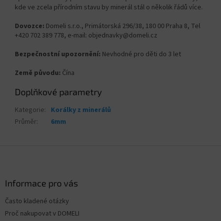
kde ve zcela přírodním stavu by minerál stál o několik řádů více.
Dovozce:
Domeli s.r.o., Primátorská 296/38, 180 00 Praha 8, Tel
+420 702 389 778, e-mail: objednavky@domeli.cz
Bezpečnostní upozornění:
Nevhodné pro děti do 3 let
Země původu:
Čína
Doplňkové parametry
Kategorie
:
Korálky z minerálů
Průměr
:
6mm
Z
á
p
a
Informace pro vás
t
Často kladené otázky
í
Proč nakupovat v DOMELI