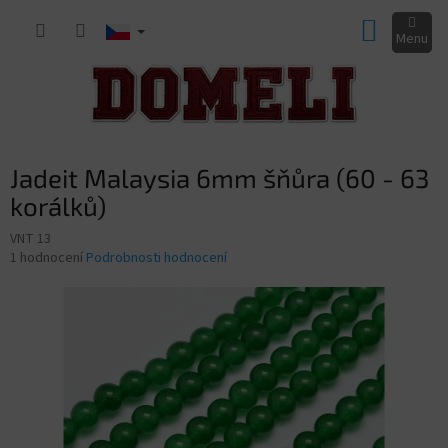
Přejít
NÁKUP
na
obsah
KOŠÍK
Jadeit Malaysia 6mm šňůra (60 - 63
korálků)
VNT 13
Průměrné
1 hodnocení
Podrobnosti hodnocení
hodnocení
produktu
je
2,0
z
5
hvězdiček.