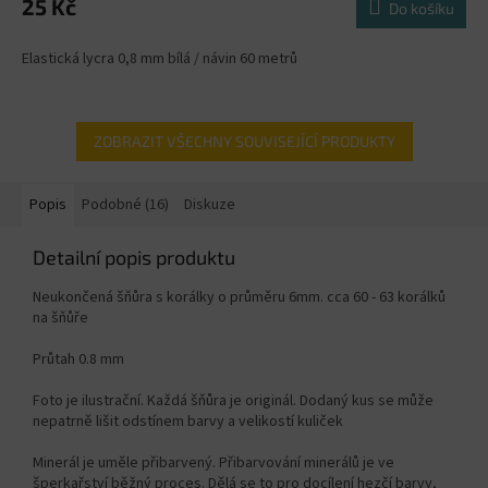
25 Kč
Do košíku
Elastická lycra 0,8 mm bílá / návin 60 metrů
ZOBRAZIT VŠECHNY SOUVISEJÍCÍ PRODUKTY
Popis
Podobné (16)
Diskuze
Detailní popis produktu
Neukončená šňůra s korálky o průměru 6mm. cca 60 - 63 korálků
na šňůře
Průtah 0.8 mm
Foto je ilustrační. Každá šňůra je originál. Dodaný kus se může
nepatrně lišit odstínem barvy a velikostí kuliček
Minerál je uměle přibarvený. Přibarvování minerálů je ve
šperkařství běžný proces. Dělá se to pro docílení hezčí barvy,