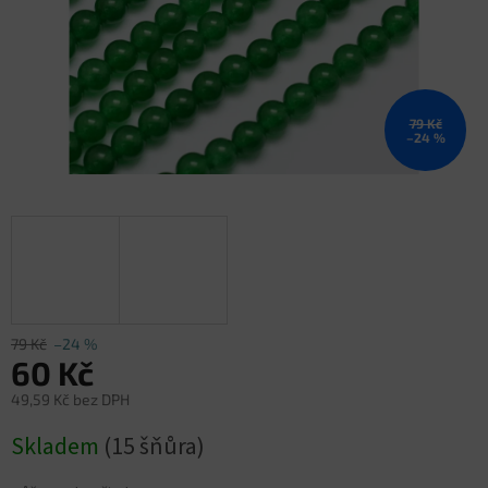
79 Kč
–24 %
79 Kč
–24 %
60 Kč
49,59 Kč bez DPH
Měrná
Skladem
(15 šňůra)
cena: