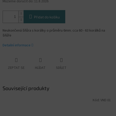
Můžeme doručit do:
11.8.2026
Přidat do košíku
Neukončená šňůra s korálky o průměru 6mm. cca 60 - 63 korálků na
šňůře
Detailní informace
ZEPTAT SE
HLÍDAT
SDÍLET
Související produkty
Kód:
VND 01