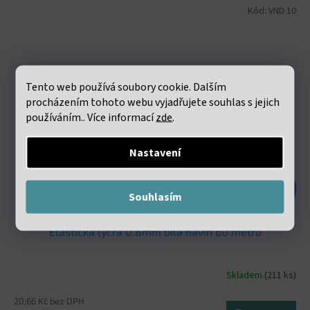
Kód:
VND 10
Tento web používá soubory cookie. Dalším
procházením tohoto webu vyjadřujete souhlas s jejich
používáním.. Více informací
zde
.
Nastavení
48 Kč
–47 %
Souhlasím
Elastická lycra 0.8mm bílá návin 60 metrů
Skladem
(211 ks)
20,66 Kč bez DPH