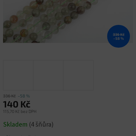
336 Kč
–58 %
336 Kč
–58 %
140 Kč
115,70 Kč bez DPH
Měrná
Skladem
(4 šňůra)
cena: