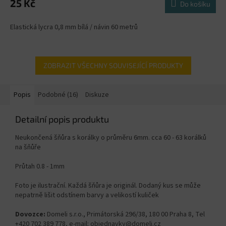
25 Kč
Do košíku
Elastická lycra 0,8 mm bílá / návin 60 metrů
ZOBRAZIT VŠECHNY SOUVISEJÍCÍ PRODUKTY
Popis
Podobné (16)
Diskuze
Detailní popis produktu
Neukončená šňůra s korálky o průměru 6mm. cca 60 - 63 korálků
na šňůře
Průtah 0.8 - 1mm
Foto je ilustrační. Každá šňůra je originál. Dodaný kus se může
nepatrně lišit odstínem barvy a velikostí kuliček
Dovozce:
Domeli s.r.o., Primátorská 296/38, 180 00 Praha 8, Tel
+420 702 389 778, e-mail: objednavky@domeli.cz