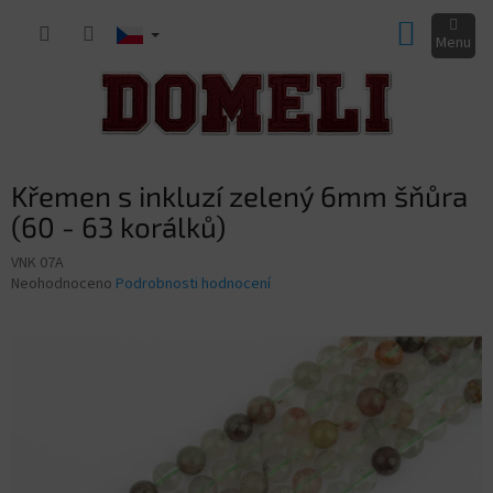
Přejít
NÁKUP
na
obsah
KOŠÍK
Křemen s inkluzí zelený 6mm šňůra
(60 - 63 korálků)
VNK 07A
Průměrné
Neohodnoceno
Podrobnosti hodnocení
hodnocení
produktu
je
0,0
z
5
hvězdiček.