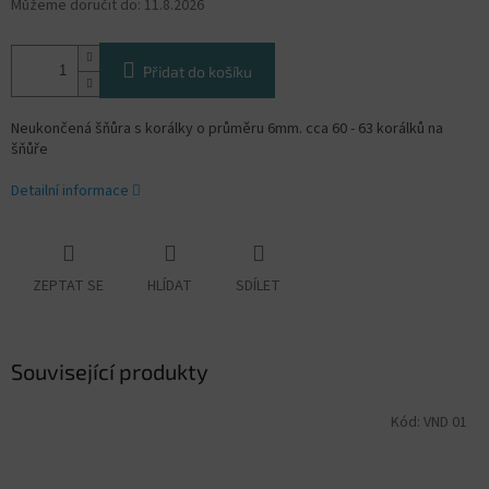
Můžeme doručit do:
11.8.2026
Přidat do košíku
Neukončená šňůra s korálky o průměru 6mm. cca 60 - 63 korálků na
šňůře
Detailní informace
ZEPTAT SE
HLÍDAT
SDÍLET
Související produkty
Kód:
VND 01