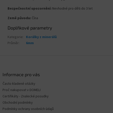
Bezpečnostní upozornění:
Nevhodné pro děti do 3 let
Země původu:
Čína
Doplňkové parametry
Kategorie
:
Korálky z minerálů
Průměr
:
6mm
Z
á
p
a
Informace pro vás
t
Často kladené otázky
í
Proč nakupovat v DOMELI
Certifikáty - Znalecké posudky
Obchodní podmínky
Podmínky ochrany osobních údajů