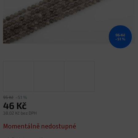
95 Kč
–51 %
95 Kč
–51 %
46 Kč
38,02 Kč bez DPH
Měrná
Momentálně nedostupné
cena: