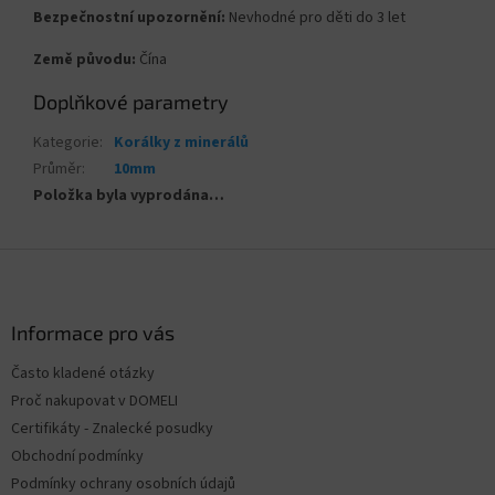
Bezpečnostní upozornění:
Nevhodné pro děti do 3 let
Země původu:
Čína
Doplňkové parametry
Kategorie
:
Korálky z minerálů
Průměr
:
10mm
Položka byla vyprodána…
Z
á
p
a
Informace pro vás
t
Často kladené otázky
í
Proč nakupovat v DOMELI
Certifikáty - Znalecké posudky
Obchodní podmínky
Podmínky ochrany osobních údajů