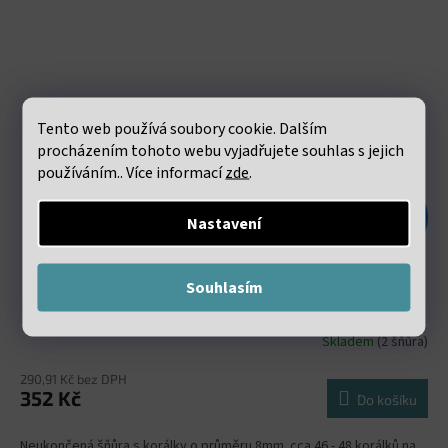
Tento web používá soubory cookie. Dalším
procházením tohoto webu vyjadřujete souhlas s jejich
používáním.. Více informací
zde
.
611 Kč
Nastavení
–42 %
Kalcit modrý 8mm šňůra (46 - 48 korálků)
Souhlasím
Skladem
(2 šňůra)
290,91 Kč bez DPH
352 Kč
Do košíku
Neukončená šňůra s korálky o průměru 8mm. cca 46 - 48 korálků na