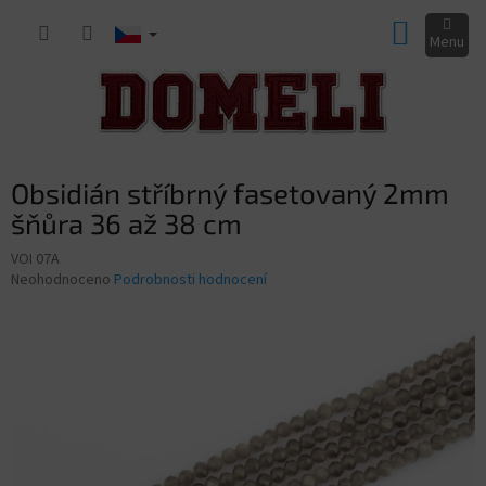
Přejít
NÁKUP
na
obsah
KOŠÍK
Obsidián stříbrný fasetovaný 2mm
šňůra 36 až 38 cm
VOI 07A
Průměrné
Neohodnoceno
Podrobnosti hodnocení
hodnocení
produktu
je
0,0
z
5
hvězdiček.