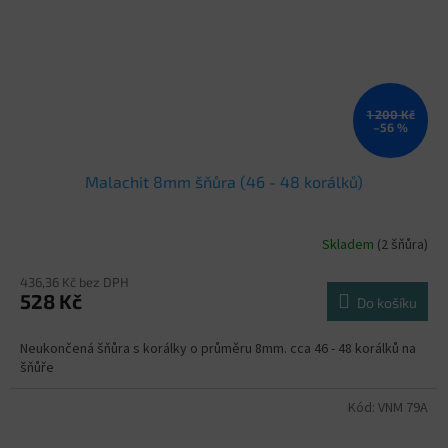
1 200 Kč
–56 %
Malachit 8mm šňůra (46 - 48 korálků)
Skladem
(2 šňůra)
436,36 Kč bez DPH
528 Kč
Do košíku
Neukončená šňůra s korálky o průměru 8mm. cca 46 - 48 korálků na
šňůře
Kód:
VNM 79A