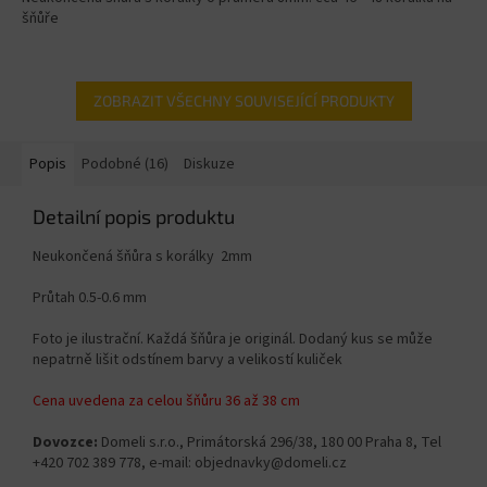
šňůře
ZOBRAZIT VŠECHNY SOUVISEJÍCÍ PRODUKTY
Popis
Podobné (16)
Diskuze
Detailní popis produktu
Neukončená šňůra s korálky 2mm
Průtah 0.5-0.6 mm
Foto je ilustrační. Každá šňůra je originál. Dodaný kus se může
nepatrně lišit odstínem barvy a velikostí kuliček
Cena uvedena za celou šňůru 36 až 38 cm
Dovozce:
Domeli s.r.o., Primátorská 296/38, 180 00 Praha 8, Tel
+420 702 389 778, e-mail: objednavky@domeli.cz