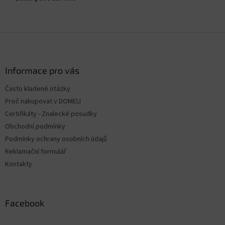
Z
á
p
a
Informace pro vás
t
Často kladené otázky
í
Proč nakupovat v DOMELI
Certifikáty - Znalecké posudky
Obchodní podmínky
Podmínky ochrany osobních údajů
Reklamační formulář
Kontakty
Facebook