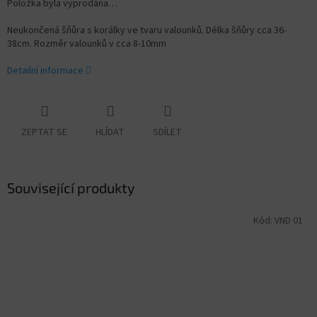
Položka byla vyprodána…
Neukončená šňůra s korálky ve tvaru valounků. Délka šňůry cca 36-
38cm. Rozměr valounků v cca 8-10
mm
Detailní informace
ZEPTAT SE
HLÍDAT
SDÍLET
Související produkty
Kód:
VND 01