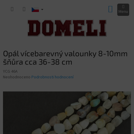
Přejít
NÁKUP
na
obsah
KOŠÍK
Opál vícebarevný valounky 8-10mm
šňůra cca 36-38 cm
YCG 46A
Průměrné
Neohodnoceno
Podrobnosti hodnocení
hodnocení
produktu
je
0,0
z
5
hvězdiček.