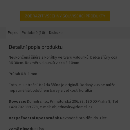
ZOBRAZIT VŠECHNY SOUVISEJÍCÍ PRODUKTY
Popis
Podobné (16)
Diskuze
Detailní popis produktu
Neukončená šňůra s korálky ve tvaru valounků. Délka šňůry cca
36-38cm. Rozměr valounků v cca 8-10
mm
Průtah 0.8 -1 mm
Foto je ilustrační. Každá šňůra je originál. Dodaný kus se může
nepatrně lišit odstínem barvy a velikostí korálků
Dovozce:
Domeli s.r.o., Primátorská 296/38, 180 00 Praha 8, Tel
+420 702 389 778, e-mail: objednavky@domeli.cz
Bezpečnostní upozornění:
Nevhodné pro děti do 3 let
Země původu:
Čína