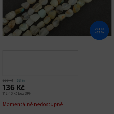
293 Kč
–53 %
293 Kč
–53 %
136 Kč
112,40 Kč bez DPH
Měrná
Momentálně nedostupné
cena: