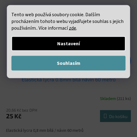
Tento web používá soubory cookie. Dalším
procházením tohoto webu vyjadřujete souhlas s jejich
používáním.. Více informací
zde
.
Nastavení
48 Kč
Souhlasím
–47 %
Elastická lycra 0.8mm bílá návin 60 metrů
Skladem
(211 ks)
20,66 Kč bez DPH
25 Kč
Do košíku
Elastická lycra 0,8 mm bílá / návin 60 metrů