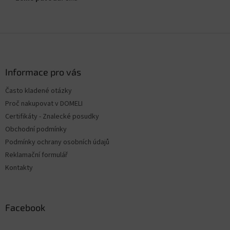
Z
á
p
a
Informace pro vás
t
Často kladené otázky
í
Proč nakupovat v DOMELI
Certifikáty - Znalecké posudky
Obchodní podmínky
Podmínky ochrany osobních údajů
Reklamační formulář
Kontakty
Facebook