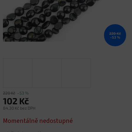
220 Kč
–53 %
220 Kč
–53 %
102 Kč
84,30 Kč bez DPH
Měrná
Momentálně nedostupné
cena: