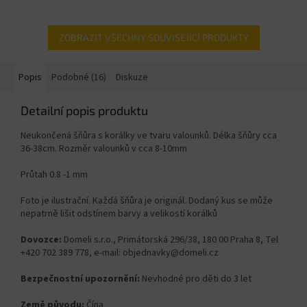
ZOBRAZIT VŠECHNY SOUVISEJÍCÍ PRODUKTY
Popis
Podobné (16)
Diskuze
Detailní popis produktu
Neukončená šňůra s korálky ve tvaru valounků. Délka šňůry cca
36-38cm. Rozměr valounků v cca 8-10
mm
Průtah 0.8 -1 mm
Foto je ilustrační. Každá šňůra je originál. Dodaný kus se může
nepatrně lišit odstínem barvy a velikostí korálků
Dovozce:
Domeli s.r.o., Primátorská 296/38, 180 00 Praha 8, Tel
+420 702 389 778, e-mail: objednavky@domeli.cz
Bezpečnostní upozornění:
Nevhodné pro děti do 3 let
Země původu:
Čína