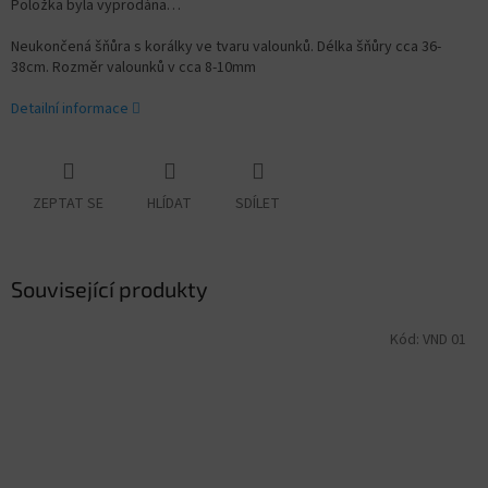
Položka byla vyprodána…
Neukončená šňůra s korálky ve tvaru valounků. Délka šňůry cca 36-
38cm. Rozměr valounků v cca 8-10
mm
Detailní informace
ZEPTAT SE
HLÍDAT
SDÍLET
Související produkty
Kód:
VND 01