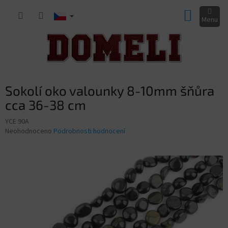
Přejít
NÁKUP
na
obsah
KOŠÍK
Sokolí oko valounky 8-10mm šňůra
cca 36-38 cm
YCE 90A
Průměrné
Neohodnoceno
Podrobnosti hodnocení
hodnocení
produktu
je
0,0
z
5
hvězdiček.