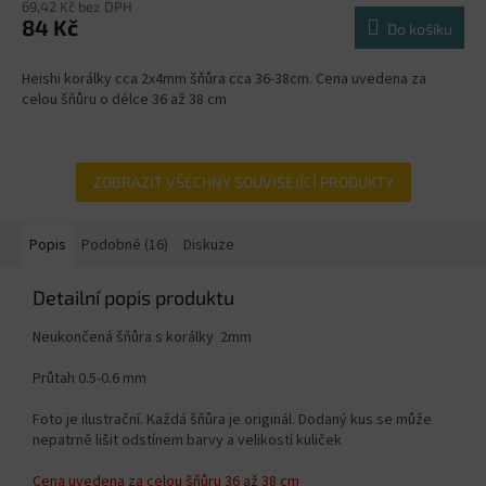
69,42 Kč bez DPH
84 Kč
Do košíku
Heishi korálky cca 2x4mm šňůra cca 36-38cm. Cena uvedena za
celou šňůru o délce 36 až 38 cm
ZOBRAZIT VŠECHNY SOUVISEJÍCÍ PRODUKTY
Popis
Podobné (16)
Diskuze
Detailní popis produktu
Neukončená šňůra s korálky 2mm
Průtah 0.5-0.6 mm
Foto je ilustrační. Každá šňůra je originál. Dodaný kus se může
nepatrně lišit odstínem barvy a velikostí kuliček
Cena uvedena za celou šňůru 36 až 38 cm