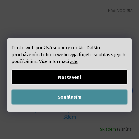
Kód:
VOC 45A
Tento web používá soubory cookie. Dalším
procházením tohoto webu vyjadřujete souhlas s jejich
používáním.. Více informací
zde
.
Nastavení
187 Kč
–55 %
Souhlasím
Achát černý Heishi korálky cca 2x4mm šňůra cca 36-
38cm
Skladem
(2 šňůra)