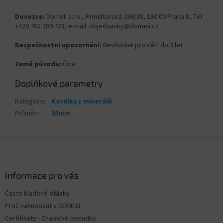
Dovozce:
Domeli s.r.o., Primátorská 296/38, 180 00 Praha 8, Tel
+420 702 389 778, e-mail: objednavky@domeli.cz
Bezpečnostní upozornění:
Nevhodné pro děti do 3 let
Země původu:
Čína
Doplňkové parametry
Kategorie
:
Korálky z minerálů
Průměr
:
10mm
Z
á
p
a
Informace pro vás
t
Často kladené otázky
í
Proč nakupovat v DOMELI
Certifikáty - Znalecké posudky