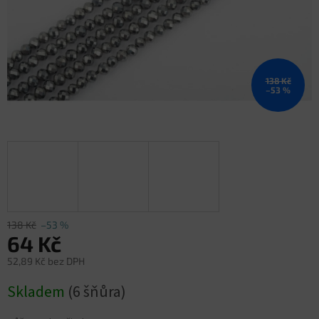
138 Kč
–53 %
138 Kč
–53 %
64 Kč
52,89 Kč bez DPH
Měrná
Skladem
(6 šňůra)
cena: