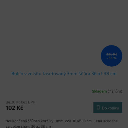
228 Kč
–55 %
Rubín v zoisitu fasetovaný 3mm šňůra 36 až 38 cm
Skladem
(7 šňůra)
84,30 Kč bez DPH
102 Kč
Do košíku
Neukončená šňůra s korálky 3mm. cca 36 až 38 cm. Cena uvedena
za celou šňůru 36 až 38 cm