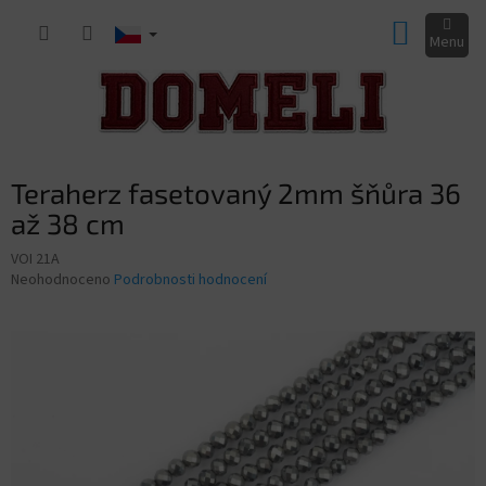
Přejít
NÁKUP
na
obsah
KOŠÍK
Teraherz fasetovaný 2mm šňůra 36
až 38 cm
VOI 21A
Průměrné
Neohodnoceno
Podrobnosti hodnocení
hodnocení
produktu
je
0,0
z
5
hvězdiček.