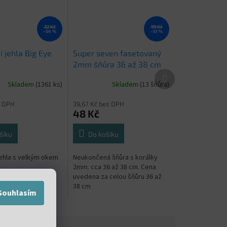
22 Kč
99 Kč
–54 %
–51 %
 jehla Big Eye
Super seven fasetovaný
2mm šňůra 36 až 38 cm
Další
produkt
Skladem
(1361 ks)
Skladem
(13 šňůra)
z DPH
39,67 Kč bez DPH
48 Kč
šíku
Do košíku
jehla s velkým okem
Neukončená šňůra s korálky
2mm. cca 36 až 38 cm. Cena
uvedena za celou šňůru 36 až
38 cm
Souhlasím