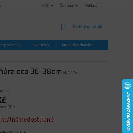
CZK
Čeština
ÁTY - ZNALECKÉ POSUDKY
OBCHODNÍ PODMÍNKY
Přihlášení
PODMÍNKY OCHRA
NÁKUPNÍ
Prázdný košík
KOŠÍK
ní podmínky
Kontakty
Moje objednávka
šňůra cca 36-38cm
VNA 57A
82 %
Kč
 bez DPH
tálně nedostupné
byla vyprodána…