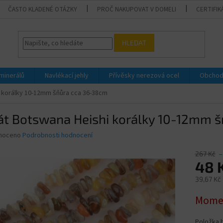
ČASTO KLADENÉ OTÁZKY
PROČ NAKUPOVAT V DOMELI
CERTIFIK
HLEDAT
 minerálů
Navlékací jehly
Přívěsky nerezová ocel
Obchod
 korálky 10-12mm šňůra cca 36-38cm
át Botswana Heishi korálky 10-12mm 
né
noceno
Podrobnosti hodnocení
ní
u
267 Kč
–
48 
39,67 Kč
Měrná
Momen
ek.
cena:
Položka 