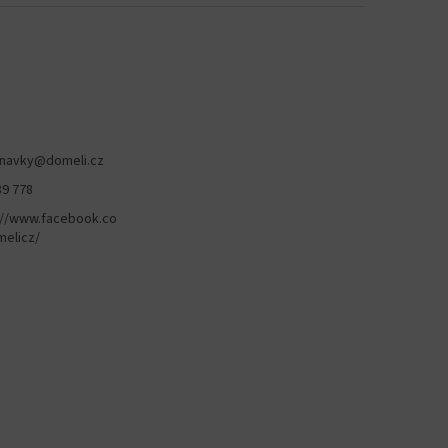
navky
@
domeli.cz
89 778
://www.facebook.co
elicz/