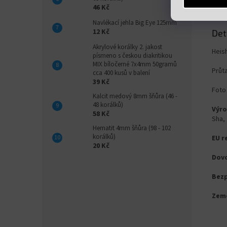
46 Kč
Navlékací jehla Big Eye 125mm
12 Kč
Det
Akrylové korálky 2. jakost
Heis
písmeno s českou diakritikou
MIX bíločerné 7x4mm 50gramů
Průt
cca 400 kusů v balení
39 Kč
Foto 
Kalcit medový 8mm šňůra (46 -
48 korálků)
Výro
58 Kč
Sha,
Hematit 4mm šňůra (98 - 102
korálků)
EU r
20 Kč
Dovo
Bezp
Zem