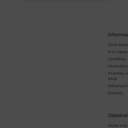
Z
á
p
a
t
Informac
í
Často klad
Proč nakup
Certifikáty
Obchodní 
Podmínky o
údajů
Reklamační
Kontakty
Odebírat
Vložte svůj