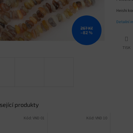
Heishi k
Detailní 
267 Kč
–82 %
TISK
sející produkty
Kód:
VND 01
Kód:
VND 10