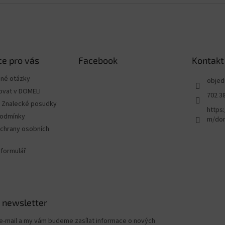
e pro vás
Facebook
Kontakt
ené otázky
objed
ovat v DOMELI
702 3
 - Znalecké posudky
https
podmínky
m/dom
chrany osobních
 formulář
 newsletter
 e-mail a my vám budeme zasílat informace o nových