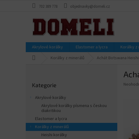
Přejít
702 389 778
objednavky@domeli.cz
na
obsah
Akrylové korálky
Elastomer a lycra
Korálky z
Domů
Korálky z minerálů
Achát Botswana Heishi
P
Ach
o
Přeskočit
s
Průměr
Neohod
Kategorie
kategorie
t
hodnoce
r
produkt
Akrylové korálky
a
je
Akrylové korálky písmena s českou
0,0
n
diakritikou
z
n
Elastomer a lycra
5
í
hvězdič
Korálky z minerálů
p
Heishi korálky
a