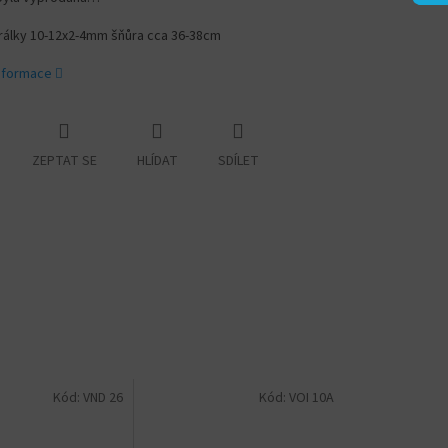
orálky 10-12x2-4mm šňůra cca 36-38cm
informace
ZEPTAT SE
HLÍDAT
SDÍLET
Kód:
VND 26
Kód:
VOI 10A