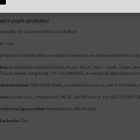
ailní popis produktu
hi korálky 10-12x2-4mm šňůra cca 36-38cm
ah 1 mm
je ilustrační. Každá šňůra je originál. Dodaný kus se může nepatrně lišit ods
bce:
Ecworld International Limited, Rooms 05-15, 13A/F., South, Tower, Wor
 Tsui, Kowloon, Hong Kong. Tel +13128808584, e-mail guoqy @itecheasy.co
epresentative:
SINO-SEAR GmbH, Feuerbachstrasse 11, 144 71 Potsdam, 
zce:
Domeli s.r.o., Primátorská 296/38, 180 00 Praha 8, Tel +420 702 389 7
ečnostní upozornění:
Nevhodné pro děti do 3 let
ě původu:
Čína