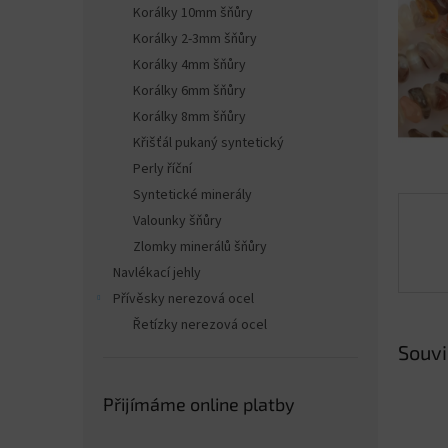
n
Korálky 10mm šňůry
e
Korálky 2-3mm šňůry
l
Korálky 4mm šňůry
Korálky 6mm šňůry
Korálky 8mm šňůry
Křišťál pukaný syntetický
Perly říční
Syntetické minerály
Valounky šňůry
Zlomky minerálů šňůry
Navlékací jehly
Přívěsky nerezová ocel
Řetízky nerezová ocel
Souvi
Přijímáme online platby