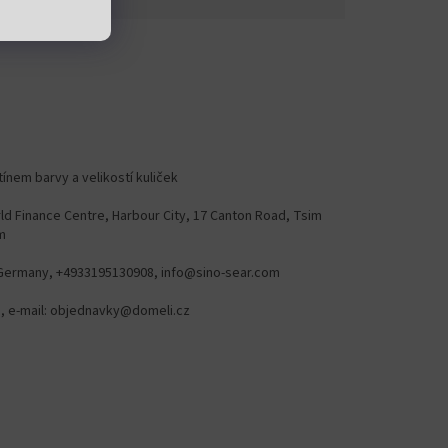
tínem barvy a velikostí kuliček
ld Finance Centre, Harbour City, 17 Canton Road, Tsim
m
Germany, +4933195130908, info@sino-sear.com
78, e-mail: objednavky@domeli.cz