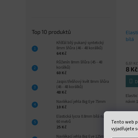
Top 10 produktů
Elast
bílá
Křišťál bílý pukaný syntetický
8mm šňůra (46 - 48 korálků)
64 Kč
Růženín 8mm šňůra (45 - 48
6,61 K
korálků)
8 Kč
60 Kč
D
Jaspis třešňový květ 8mm šňůra
(46 - 48 korálků)
48 Kč
Elastic
návin 
Navlékací jehla Big Eye 75mm
10 Kč
Elastická lycra 0.8mm bílá návin
Tento web p
60 metrů
25 Kč
vyjadřujete s
Navlékací jehla Big Eye 125mm
Popi