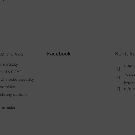
e pro vás
Facebook
Kontakt
ené otázky
objed
ovat v DOMELI
702 3
 - Znalecké posudky
https
podmínky
m/dom
chrany osobních
 formulář