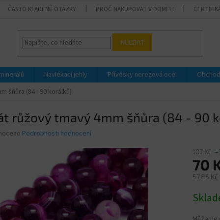
ČASTO KLADENÉ OTÁZKY
PROČ NAKUPOVAT V DOMELI
CERTIFIK
HLEDAT
 minerálů
Navlékací jehly
Přívěsky nerezová ocel
Obchod
 šňůra (84 - 90 korálků)
át růžový tmavý 4mm šňůra (84 - 90 k
né
noceno
Podrobnosti hodnocení
ní
u
107 Kč
–
70 
57,85 Kč
Měrná
Skla
ek.
cena:
Můžeme d