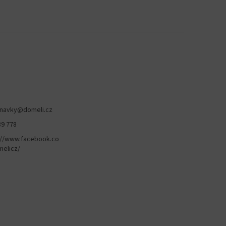
navky
@
domeli.cz
89 778
://www.facebook.co
elicz/