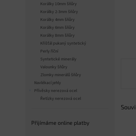
n
Korálky 10mm šňůry
e
Korálky 2-3mm šňůry
l
Korálky 4mm šňůry
Korálky 6mm šňůry
Korálky 8mm šňůry
Křišťál pukaný syntetický
Perly říční
Syntetické minerály
Valounky šňůry
Zlomky minerálů šňůry
Navlékací jehly
Přívěsky nerezová ocel
Řetízky nerezová ocel
Souvi
Přijímáme online platby