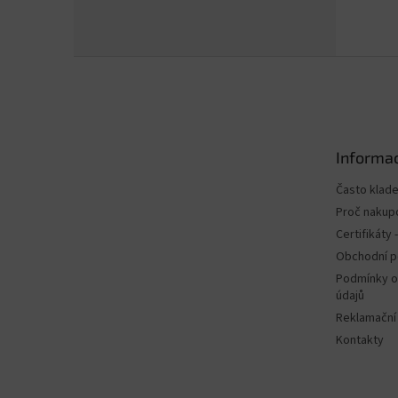
Z
á
p
a
t
Informac
í
Často klad
Proč nakup
Certifikáty
Obchodní 
Podmínky o
údajů
Reklamační
Kontakty