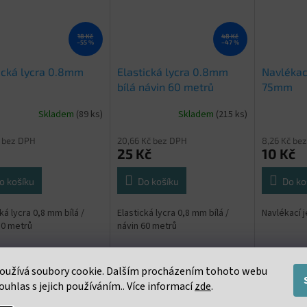
18 Kč
48 Kč
–55 %
–47 %
ická lycra 0.8mm
Elastická lycra 0.8mm
Navlékací
bílá návin 60 metrů
75mm
Skladem
(89 ks)
Skladem
(215 ks)
č bez DPH
20,66 Kč bez DPH
8,26 Kč be
25 Kč
10 Kč
o košíku
Do košíku
Do ko
ká lycra 0,8 mm bílá /
Elastická lycra 0,8 mm bílá /
Navlékací 
10 metrů
návin 60 metrů
oužívá soubory cookie. Dalším procházením tohoto webu
ouhlas s jejich používáním.. Více informací
zde
.
s
Podobné (16)
Diskuze