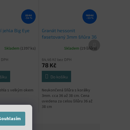
22 Kč
169 Kč
–54 %
–53 %
 jehla Big Eye
Granát hessonit
fasetovaný 3mm šňůra 36
Další
až 38 cm
produkt
Skladem
(1397 ks)
Skladem
(19 šňůra)
z DPH
64,46 Kč bez DPH
78 Kč
šíku
Do košíku
jehla s velkým okem
Neukončená šňůra s korálky
3mm. cca 36 až 38 cm. Cena
uvedena za celou šňůru 36 až
38 cm
Souhlasím