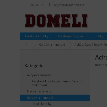
Přejít
702 389 778
objednavky@domeli.cz
na
obsah
Akrylové korálky
Elastomer a lycra
Korálky z
Domů
Korálky z minerálů
Achát růžový tmavý 4mm
P
Ach
o
Přeskočit
s
Průměr
Neohod
Kategorie
kategorie
t
hodnoce
r
produkt
Akrylové korálky
a
je
Akrylové korálky písmena s českou
0,0
n
diakritikou
z
n
Elastomer a lycra
5
í
hvězdič
Korálky z minerálů
p
Heishi korálky
a