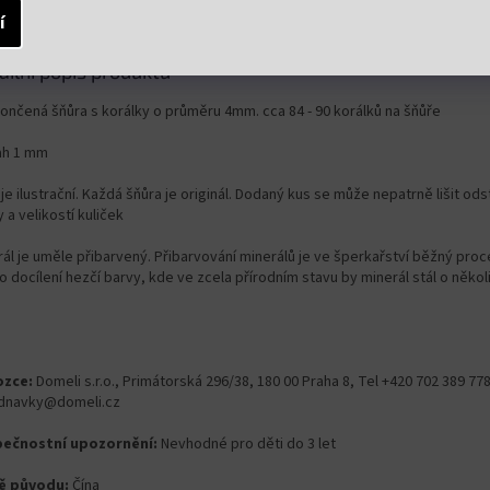
í
ailní popis produktu
ončená šňůra s korálky o průměru 4mm. cca 84 - 90 korálků na šňůře
ah 1 mm
je ilustrační. Každá šňůra je originál. Dodaný kus se může nepatrně lišit od
 a velikostí kuliček
ál je uměle přibarvený. Přibarvování minerálů je ve šperkařství běžný proc
o docílení hezčí barvy, kde ve zcela přírodním stavu by minerál stál o někol
zce:
Domeli s.r.o., Primátorská 296/38, 180 00 Praha 8, Tel +420 702 389 778
dnavky@domeli.cz
ečnostní upozornění:
Nevhodné pro děti do 3 let
ě původu:
Čína