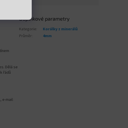
Doplňkové parametry
Kategorie
:
Korálky z minerálů
Průměr
:
4mm
stínem
es. Dělá se
ik řádů
, e-mail: