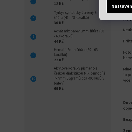
12 Kč
Nastaven
Tyrkys syntetický červený 8mm
šňůra (46 - 48 korálků)
Det
30 Kč
Neuk
Achát mix barev 6mm šňůra (60
- 63 korálků)
Průt
44 Kč
Hematit 6mm šňůra (60 - 63
Foto 
korálků)
barvy
22 Kč
Akrylové korálky písmeno s
Miner
českou diakritikou MIX černobílé
to pr
7x4mm 50gramů cca 400 kusů v
více.
balení
69 Kč
Dovo
obje
Bezp
Zem