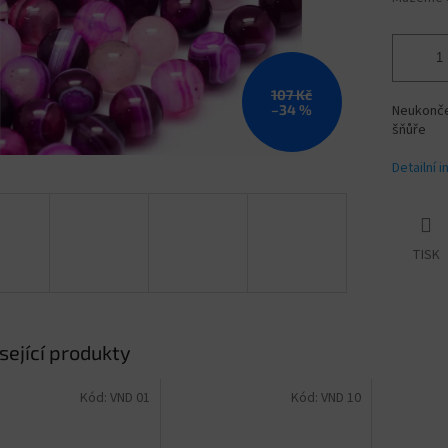
107 Kč
–34 %
Neukončen
šňůře
Detailní 
TISK
sející produkty
Kód:
VND 01
Kód:
VND 10