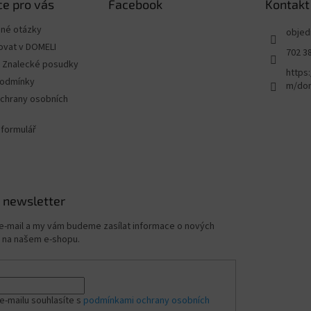
e pro vás
Facebook
Kontakt
ené otázky
objed
ovat v DOMELI
702 3
 - Znalecké posudky
https
podmínky
m/dom
chrany osobních
 formulář
 newsletter
 e-mail a my vám budeme zasílat informace o nových
 na našem e-shopu.
e-mailu souhlasíte s
podmínkami ochrany osobních