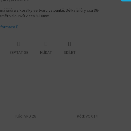
á šňůra s korálky ve tvaru valounků. Délka šňůry cca 36-
změr valounků v cca 8-10
mm
informace
ZEPTAT SE
HLÍDAT
SDÍLET
Kód:
VND 26
Kód:
VOX 14