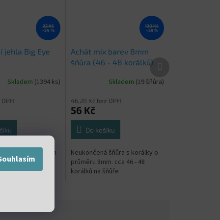
22 Kč
138 Kč
–54 %
–59 %
 jehla Big Eye
Achát mix barev 8mm
Další
šňůra (46 - 48 korálků)
produkt
Skladem
(1394 ks)
Skladem
(19 šňůra)
z DPH
46,28 Kč bez DPH
56 Kč
šíku
Do košíku
jehla s velkým okem
Neukončená šňůra s korálky o
Souhlasím
průměru 8mm. cca 46 - 48
korálků na šňůře