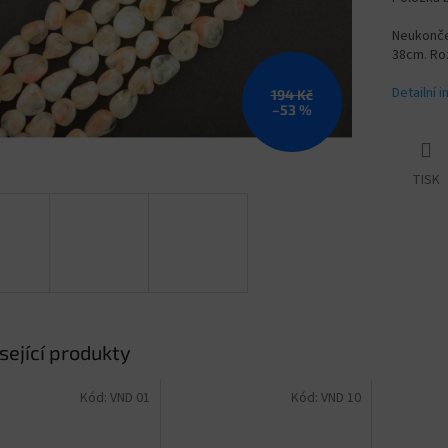
Neukončen
38cm. Ro
Detailní 
194 Kč
–53 %
TISK
sející produkty
Kód:
VND 01
Kód:
VND 10