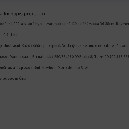
ailní popis produktu
ončená šňůra s korálky ve tvaru valounků. Délka šňůry cca 36-38cm. Rozměr
ah 0.8 -1 mm
je ilustrační. Každá šňůra je originál. Dodaný kus se může nepatrně lišit ods
zce:
Domeli s.r.o., Primátorská 296/38, 180 00 Praha 8, Tel +420 702 389 7
ečnostní upozornění:
Nevhodné pro děti do 3 let
ě původu:
Čína