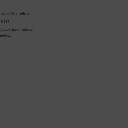
navky
@
domeli.cz
89 778
://www.facebook.co
elicz/