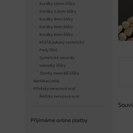
n
Korálky 10mm šňůry
e
Korálky 2-3mm šňůry
l
Korálky 4mm šňůry
Korálky 6mm šňůry
Korálky 8mm šňůry
Křišťál pukaný syntetický
Perly říční
Syntetické minerály
Valounky šňůry
Zlomky minerálů šňůry
Navlékací jehly
Přívěsky nerezová ocel
Řetízky nerezová ocel
Souvi
Přijímáme online platby