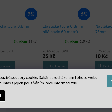
18 Kč
48 Kč
–55 %
–47 %
ická lycra 0.8mm
Elastická lycra 0.8mm
Navlékací
bílá návin 60 metrů
75mm
Skladem
(89 ks)
Skladem
(215 ks)
č bez DPH
20,66 Kč bez DPH
8,26 Kč be
25 Kč
10 Kč
o košíku
Do košíku
Do ko
oužívá soubory cookie. Dalším procházením tohoto webu
ká lycra 0,8 mm bílá /
Elastická lycra 0,8 mm bílá /
Navlékací 
10 metrů
návin 60 metrů
ouhlas s jejich používáním.. Více informací
zde
.
í
s
Podobné (16)
Diskuze