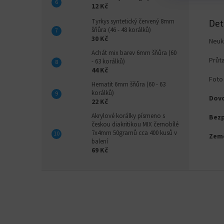
12 Kč
Tyrkys syntetický červený 8mm
Det
šňůra (46 - 48 korálků)
30 Kč
Neuk
Achát mix barev 6mm šňůra (60
Průt
- 63 korálků)
44 Kč
Foto 
Hematit 6mm šňůra (60 - 63
korálků)
Dovo
22 Kč
Akrylové korálky písmeno s
Bezp
českou diakritikou MIX černobílé
7x4mm 50gramů cca 400 kusů v
Zem
balení
69 Kč
Z
á
p
a
t