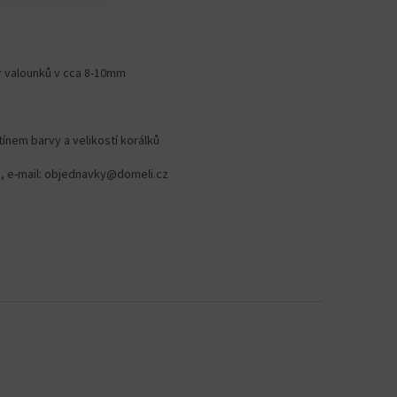
 valounků v cca 8-10
mm
tínem barvy a velikostí korálků
78, e-mail: objednavky@domeli.cz