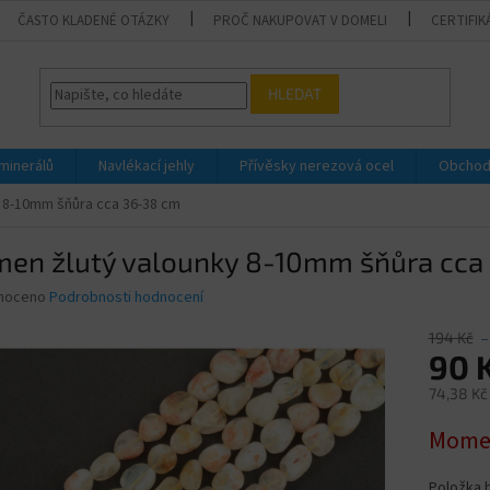
ČASTO KLADENÉ OTÁZKY
PROČ NAKUPOVAT V DOMELI
CERTIFIK
HLEDAT
 minerálů
Navlékací jehly
Přívěsky nerezová ocel
Obchod
 8-10mm šňůra cca 36-38 cm
men žlutý valounky 8-10mm šňůra cca
né
noceno
Podrobnosti hodnocení
ní
u
194 Kč
–
90 
74,38 Kč
Měrná
Momen
ek.
cena:
Položka 