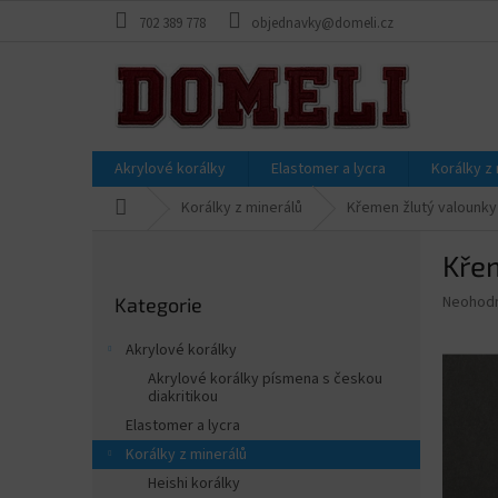
Přejít
702 389 778
objednavky@domeli.cz
na
obsah
Akrylové korálky
Elastomer a lycra
Korálky z
Domů
Korálky z minerálů
Křemen žlutý valounky
P
Kře
o
Přeskočit
s
Průměr
Neohod
Kategorie
kategorie
t
hodnoce
r
produkt
Akrylové korálky
a
je
Akrylové korálky písmena s českou
0,0
n
diakritikou
z
n
Elastomer a lycra
5
í
hvězdič
Korálky z minerálů
p
Heishi korálky
a