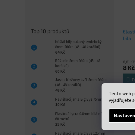
Top 10 produktů
Elast
bílá
Křišťál bílý pukaný syntetický
8mm šňůra (46 - 48 korálků)
64 Kč
Růženín 8mm šňůra (45 - 48
6,61 K
korálků)
8 Kč
60 Kč
D
Jaspis třešňový květ 8mm šňůra
(46 - 48 korálků)
48 Kč
Tento web p
Elastic
návin 
Navlékací jehla Big Eye 75mm
vyjadřujete s
10 Kč
Elastická lycra 0.8mm bílá návin
Nastaven
60 metrů
25 Kč
Popi
Navlékací jehla Big Eye 125mm