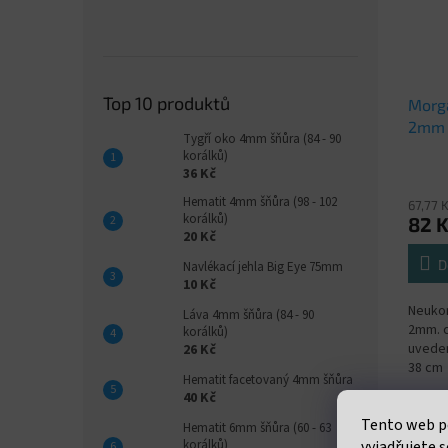
Top 10 produktů
Morga
2mm 
Tygří oko 4mm šňůra (84 - 90
korálků)
36 Kč
Hematit 4mm šňůra (98 - 102
67,77 
korálků)
82 
20 Kč
D
Navlékací jehla Big Eye 75mm
10 Kč
Neukon
Láva 4mm šňůra (84 - 90
2mm. c
korálků)
uveden
26 Kč
38 cm
Hematit facetovaný 4mm šňůra
40 Kč
Tento web p
Hematit 6mm šňůra (60 - 63
vyjadřujete s
korálků)
Popi