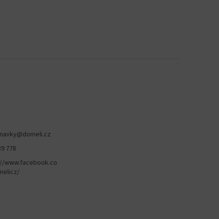
navky
@
domeli.cz
89 778
://www.facebook.co
elicz/