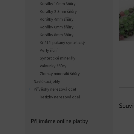
n
Korálky 10mm šňůry
e
Korálky 2-3mm šňůry
l
Korálky 4mm šňůry
Korálky 6mm šňůry
Korálky 8mm šňůry
Křišťál pukaný syntetický
Perly říční
Syntetické minerály
Valounky šňůry
Zlomky minerálů šňůry
Navlékací jehly
Přívěsky nerezová ocel
Řetízky nerezová ocel
Souvi
Přijímáme online platby