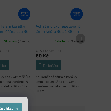
187 Kč
125 Kč
–55 %
–52 %
Heishi korálky
Achát indický fasetovaný
m šňůra cca 36-
2mm šňůra 36 až 38 cm
Další
produkt
Skladem
(7 šňůra)
Skladem
(13 šňůra)
ez DPH
49,59 Kč bez DPH
60 Kč
šíku
Do košíku
álky cca 2x4mm šňůra
Neukončená šňůra s korálky
m. Cena uvedena za
2mm. cca 36 až 38 cm. Cena
u o délce 36 až 38 cm
uvedena za celou šňůru 36 až
38 cm
Souhlasím