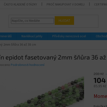
ČASTO KLADENÉ OTÁZKY
PROČ NAKUPOVAT V DOMELI
CERTIFIK
HLEDAT
 minerálů
Navlékací jehly
Přívěsky nerezová ocel
Obchod
ný 2mm šňůra 36 až 38 cm
ín epidot fasetovaný 2mm šňůra 36 až
né
noceno
Podrobnosti hodnocení
ní
u
208 Kč
104
85,95 Kč
Měrná
Momen
ek.
cena:
Položka 