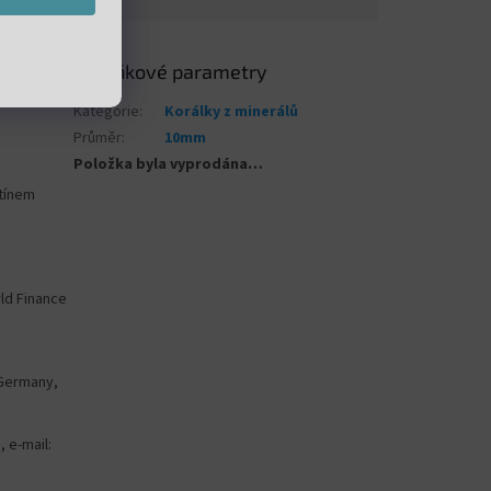
Doplňkové parametry
Kategorie
:
Korálky z minerálů
Průměr
:
10mm
Položka byla vyprodána…
stínem
rld Finance
Germany,
, e-mail: