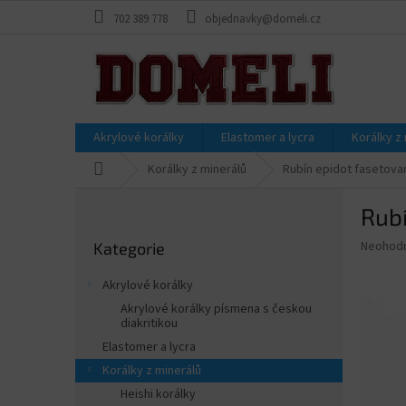
Přejít
702 389 778
objednavky@domeli.cz
na
obsah
Akrylové korálky
Elastomer a lycra
Korálky z
Domů
Korálky z minerálů
Rubín epidot fasetova
P
Rub
o
Přeskočit
s
Průměr
Neohod
Kategorie
kategorie
t
hodnoce
r
produkt
Akrylové korálky
a
je
Akrylové korálky písmena s českou
0,0
n
diakritikou
z
n
Elastomer a lycra
5
í
hvězdič
Korálky z minerálů
p
Heishi korálky
a