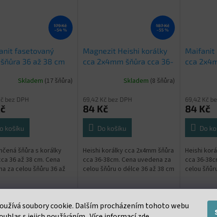
179 Kč
187 Kč
–54 %
–55 %
nit fasetovaný
Magnezit Heishi korálky
Maifanit 
šňůra 36 až 38 cm
cca 2x4mm šňůra cca 36-
cca 2x4m
38cm
38cm
Skladem
(17 šňůra)
Skladem
(8 šňůra)
Kč bez DPH
69,42 Kč bez DPH
69,42 Kč b
Kč
84 Kč
84 Kč
o košíku
Do košíku
Do ko
čená šňůra s korálky
Heishi korálky cca 2x4mm šňůra
Heishi kor
ca 36 až 38 cm. Cena
cca 36-38cm. Cena uvedena za
cca 36-38c
a za celou šňůru 36 až
celou šňůru o délce 36 až 38 cm
celou šňůr
oužívá soubory cookie. Dalším procházením tohoto webu
ouhlas s jejich používáním.. Více informací
zde
.
s
Podobné (16)
Diskuze