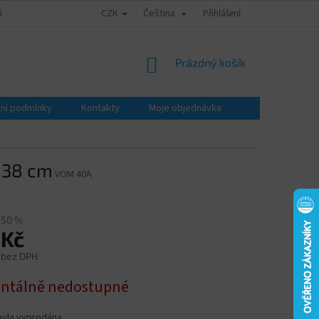
CZK
Čeština
ÁTY - ZNALECKÉ POSUDKY
OBCHODNÍ PODMÍNKY
Přihlášení
PODMÍNKY OCHRA
NÁKUPNÍ
Prázdný košík
KOŠÍK
ní podmínky
Kontakty
Moje objednávka
 38 cm
VOM 40A
–50 %
 Kč
 bez DPH
tálně nedostupné
byla vyprodána…