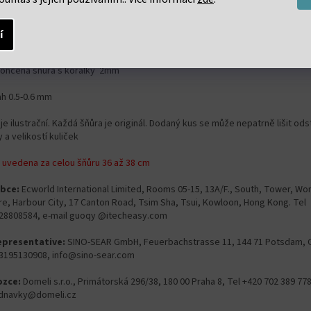
í
ailní popis produktu
ončená šňůra s korálky 2mm
ah 0.5-0.6 mm
je ilustrační. Každá šňůra je originál. Dodaný kus se může nepatrně lišit od
 a velikostí kuliček
 uvedena za celou šňůru 36 až 38 cm
bce:
Ecworld International Limited, Rooms 05-15, 13A/F., South, Tower, Wo
re, Harbour City, 17 Canton Road, Tsim Sha, Tsui, Kowloon, Hong Kong. Tel
28808584, e-mail guoqy @itecheasy.com
epresentative:
SINO-SEAR GmbH, Feuerbachstrasse 11, 144 71 Potsdam, 
3195130908, info@sino-sear.com
zce:
Domeli s.r.o., Primátorská 296/38, 180 00 Praha 8, Tel +420 702 389 778
dnavky@domeli.cz