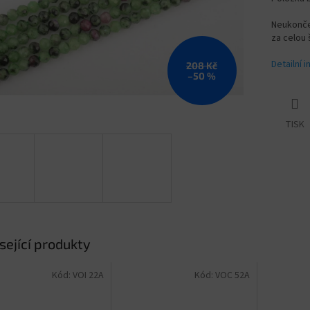
Neukonče
za celou 
Detailní 
208 Kč
–50 %
TISK
sející produkty
Kód:
VOI 22A
Kód:
VOC 52A