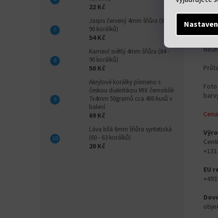
22 Kč
Jaspis červený 4mm šňůra (84 -
Nastaven
90 korálků)
Det
54 Kč
Neuk
Karneol světlý 4mm šňůra (84 -
90 korálků)
Průt
50 Kč
Akrylové korálky písmeno s
Foto 
českou diakritikou MIX černobílé
barvy
7x4mm 50gramů cca 400 kusů v
balení
Cena
69 Kč
Láva bílá 6mm šňůra syntetická
Výro
(60 - 63 korálků)
Cent
20 Kč
+131
EU r
+493
Dovo
obje