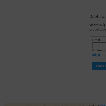
Odebírat
Vložte svůj
produktech
E-mail
Vložením 
údajů
PŘIHL
Copyright 2026
domeli.cz
. Všechna práva vyhrazena.
Upr