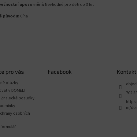
ečnostní upozornění:
Nevhodné pro děti do 3 let
ě původu:
Čína
e pro vás
Facebook
Kontakt
ené otázky
objed
ovat v DOMELI
702 3
 - Znalecké posudky
https
podmínky
m/dom
chrany osobních
 formulář