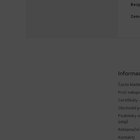
Bezp
Zem
Z
á
p
a
t
Informac
í
Často klad
Proč nakup
Certifikáty
Obchodní 
Podmínky o
údajů
Reklamační
Kontakty