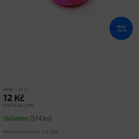
18 Kč
–33 %
18 Kč
–33 %
12 Kč
9,92 Kč bez DPH
Měrná
Skladem
(374 ks)
cena:
Můžeme doručit do:
11.8.2026