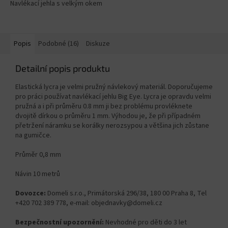
Navlékací jehla s velkým okem
Popis
Podobné (16)
Diskuze
Detailní popis produktu
Elastická lycra je velmi pružný návlekový materiál. Doporučujeme
pro práci používat navlékací jehlu Big Eye. Lycra je opravdu velmi
pružná a i při průměru 0.8 mm ji bez problému provléknete
dvojitě dírkou o průměru 1 mm. Výhodou je, že při případném
přetržení náramku se korálky nerozsypou a většina jich zůstane
na gumičce.
Průměr 0,8 mm
Návin 10 metrů
Dovozce:
Domeli s.r.o., Primátorská 296/38, 180 00 Praha 8, Tel
+420 702 389 778, e-mail: objednavky@domeli.cz
Bezpečnostní upozornění:
Nevhodné pro děti do 3 let