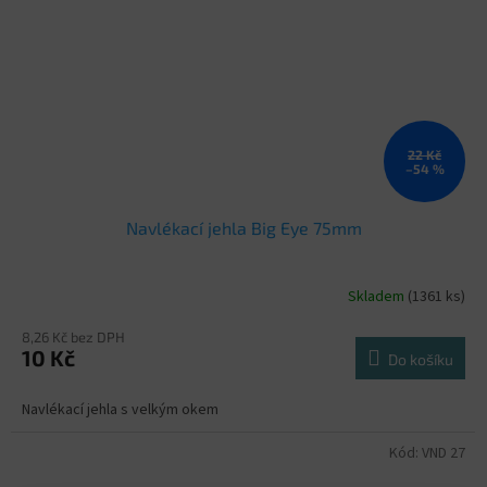
22 Kč
–54 %
Navlékací jehla Big Eye 75mm
Skladem
(1361 ks)
8,26 Kč bez DPH
10 Kč
Do košíku
Navlékací jehla s velkým okem
Kód:
VND 27