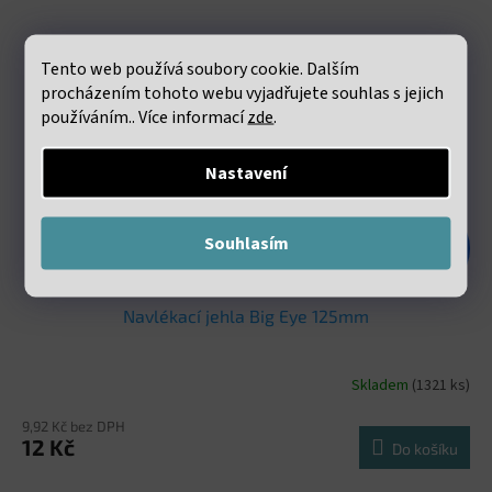
Tento web používá soubory cookie. Dalším
procházením tohoto webu vyjadřujete souhlas s jejich
používáním.. Více informací
zde
.
Nastavení
Souhlasím
24 Kč
–50 %
Navlékací jehla Big Eye 125mm
Skladem
(1321 ks)
9,92 Kč bez DPH
12 Kč
Do košíku