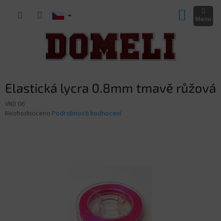
Přejít
NÁKUP
na
obsah
KOŠÍK
Elastická lycra 0.8mm tmavě růžová
VND 06
Průměrné
Neohodnoceno
Podrobnosti hodnocení
hodnocení
produktu
je
0,0
z
5
hvězdiček.