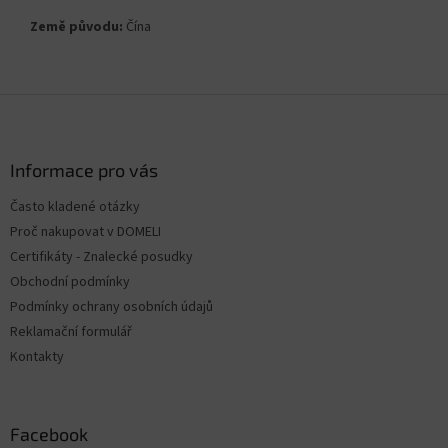
Země původu:
Čína
Z
á
p
a
Informace pro vás
t
Často kladené otázky
í
Proč nakupovat v DOMELI
Certifikáty - Znalecké posudky
Obchodní podmínky
Podmínky ochrany osobních údajů
Reklamační formulář
Kontakty
Facebook