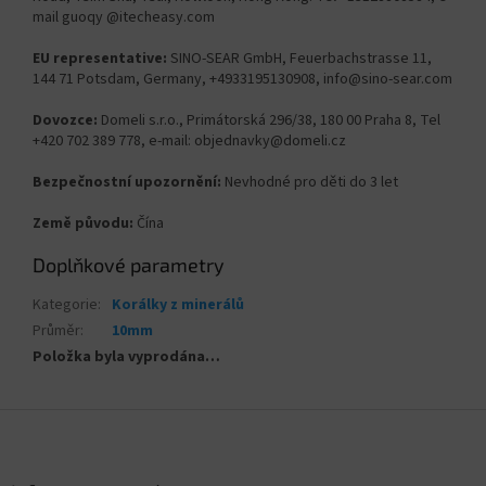
mail guoqy @itecheasy.com
EU representative:
SINO-SEAR GmbH, Feuerbachstrasse 11,
144 71 Potsdam, Germany, +4933195130908, info@sino-sear.com
Dovozce:
Domeli s.r.o., Primátorská 296/38, 180 00 Praha 8, Tel
+420 702 389 778, e-mail: objednavky@domeli.cz
Bezpečnostní upozornění:
Nevhodné pro děti do 3 let
Země původu:
Čína
Doplňkové parametry
Kategorie
:
Korálky z minerálů
Průměr
:
10mm
Položka byla vyprodána…
Z
á
p