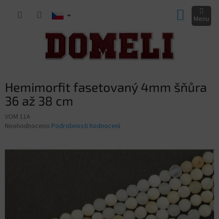
Přejít
NÁKUP
na
obsah
KOŠÍK
Hemimorfit fasetovaný 4mm šňůra
36 až 38 cm
VOM 11A
Průměrné
Neohodnoceno
Podrobnosti hodnocení
hodnocení
produktu
je
0,0
z
5
hvězdiček.