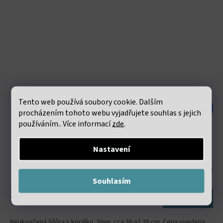
Tento web používá soubory cookie. Dalším
118 Kč
procházením tohoto webu vyjadřujete souhlas s jejich
–52 %
používáním.. Více informací
zde
.
Jaspis Bumblebee fasetovaný 2mm šňůra 36 až 38 cm
Nastavení
Skladem
(10 šňůra)
Souhlasím
46,28 Kč bez DPH
56 Kč
Do košíku
Neukončená šňůra s korálky 2mm. cca 36 až 38 cm. Cena uvedena