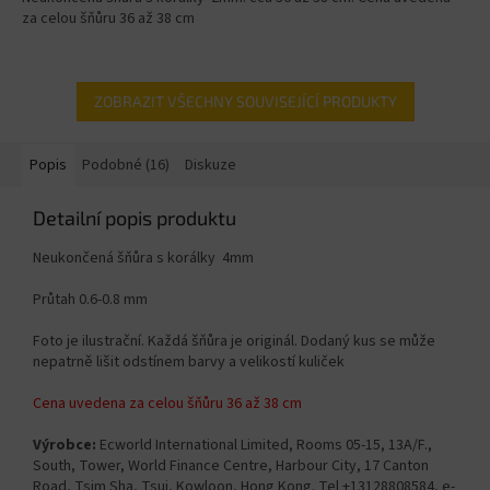
za celou šňůru 36 až 38 cm
ZOBRAZIT VŠECHNY SOUVISEJÍCÍ PRODUKTY
Popis
Podobné (16)
Diskuze
Detailní popis produktu
Neukončená šňůra s korálky 4mm
Průtah 0.6-0.8 mm
Foto je ilustrační. Každá šňůra je originál. Dodaný kus se může
nepatrně lišit odstínem barvy a velikostí kuliček
Cena uvedena za celou šňůru 36 až 38 cm
Výrobce:
Ecworld International Limited, Rooms 05-15, 13A/F.,
South, Tower, World Finance Centre, Harbour City, 17 Canton
Road, Tsim Sha, Tsui, Kowloon, Hong Kong. Tel +13128808584, e-