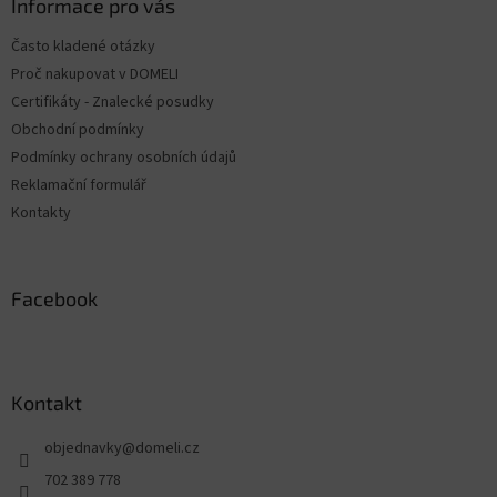
a
Informace pro vás
t
Často kladené otázky
í
Proč nakupovat v DOMELI
Certifikáty - Znalecké posudky
Obchodní podmínky
Podmínky ochrany osobních údajů
Reklamační formulář
Kontakty
Facebook
Kontakt
objednavky
@
domeli.cz
702 389 778