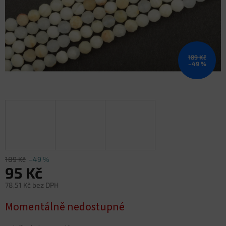
189 Kč
–49 %
189 Kč
–49 %
95 Kč
78,51 Kč bez DPH
Měrná
Momentálně nedostupné
cena: