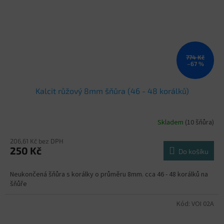
774 Kč
–67 %
Kalcit růžový 8mm šňůra (46 - 48 korálků)
Skladem
(10 šňůra)
206,61 Kč bez DPH
250 Kč
Do košíku
Neukončená šňůra s korálky o průměru 8mm. cca 46 - 48 korálků na
šňůře
Kód:
VOI 02A