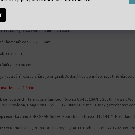
í
ailní popis produktu
dián zlomky 5~8x5~8mm šňůra cca 80cm
ěr kamenů: cca 5~8x5~8mm
lak: cca 1mm
a šňůry: cca 80 cm
je ilustrační. Každá šňůra je originál. Dodaný kus se může nepatrně lišit od
 uvedena za 1 šnůru
bce:
Ecworld International Limited, Rooms 05-15, 13A/F., South, Tower, Wor
 Tsui, Kowloon, Hong Kong. Tel +13128808584, e-mail guoqy @itecheasy.co
epresentative:
SINO-SEAR GmbH, Feuerbachstrasse 11, 144 71 Potsdam, 
zce:
Domeli s.r.o., Primátorská 296/38, 180 00 Praha 8, Tel +420 702 389 7