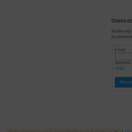
Odebírat
Vložte svůj
produktech
E-mail
Vložením 
údajů
PŘIHL
Copyright 2026
domeli.cz
. Všechna práva vyhrazena.
Upr