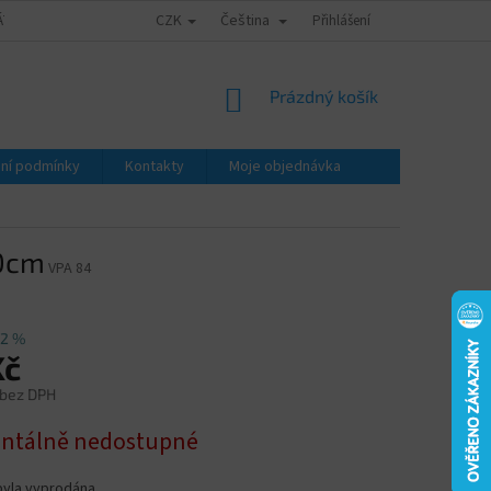
CZK
Čeština
ÁTY - ZNALECKÉ POSUDKY
OBCHODNÍ PODMÍNKY
Přihlášení
PODMÍNKY OCHRA
NÁKUPNÍ
Prázdný košík
KOŠÍK
ní podmínky
Kontakty
Moje objednávka
80cm
VPA 84
72 %
Kč
 bez DPH
tálně nedostupné
byla vyprodána…