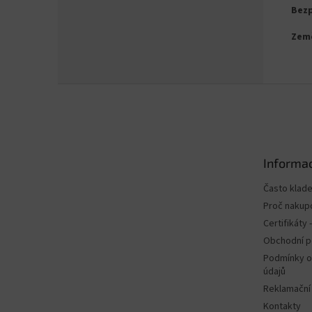
Bezp
Zem
Z
á
p
a
t
Informac
í
Často klad
Proč nakup
Certifikáty
Obchodní 
Podmínky o
údajů
Reklamační
Kontakty