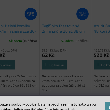
278 Kč
131 Kč
–55 %
–52 %
ol Heishi korálky
Tygří oko fasetovaný
Azurit 8
2x4mm šňůra cca 36-
2mm šňůra 36 až 38 cm
48 korál
m
Skladem
(10 šňůra)
Skladem
(17 šňůra)
 Kč bez DPH
51,24 Kč bez DPH
429,75 Kč 
 Kč
62 Kč
520 Kč
o košíku
Do košíku
Do ko
 korálky cca 2x4mm šňůra
Neukončená šňůra s korálky
Neukončená
-38cm. Cena uvedena za
2mm. cca 36 až 38 cm. Cena
průměru 8m
šňůru o délce 36 až 38 cm
uvedena za celou šňůru 36 až
korálků na
38 cm
oužívá soubory cookie. Dalším procházením tohoto webu
ouhlas s jejich používáním.. Více informací
zde
.
s
Podobné (16)
Diskuze