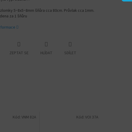
 zlomky 5~8x5~8mm šňůra cca 80cm. Průvlak cca 1mm.
dena za 1 šňůru
informace
ZEPTAT SE
HLÍDAT
SDÍLET
Kód:
VNM 82A
Kód:
VOI 37A