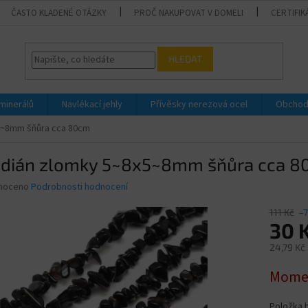
ČASTO KLADENÉ OTÁZKY
PROČ NAKUPOVAT V DOMELI
CERTIFIK
HLEDAT
 minerálů
Navlékací jehly
Přívěsky nerezová ocel
Obchod
5~8mm šňůra cca 80cm
idián zlomky 5~8x5~8mm šňůra cca 
né
noceno
Podrobnosti hodnocení
ní
u
111 Kč
–
30 
24,79 Kč
Měrná
Momen
ek.
cena:
Položka 