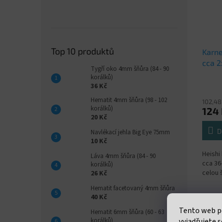
Top 10 produktů
Karne
cca 
Tygří oko 4mm šňůra (84 - 90
38c
korálků)
36 Kč
Hematit 4mm šňůra (98 - 102
102,48
korálků)
124
20 Kč
D
Navlékací jehla Big Eye 75mm
10 Kč
Heishi
Láva 4mm šňůra (84 - 90
cca 36
korálků)
celou 
26 Kč
Hematit facetovaný 4mm šňůra
40 Kč
Tento web p
Hematit 6mm šňůra (60 - 63
vyjadřujete s
korálků)
Popi