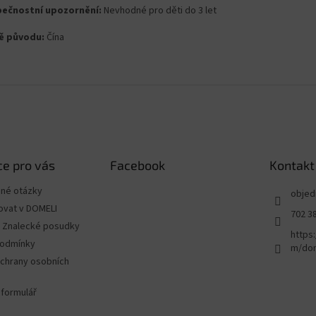
ečnostní upozornění:
Nevhodné pro děti do 3 let
ě původu:
Čína
e pro vás
Facebook
Kontakt
ené otázky
objed
ovat v DOMELI
702 3
 - Znalecké posudky
https
podmínky
m/dom
chrany osobních
 formulář