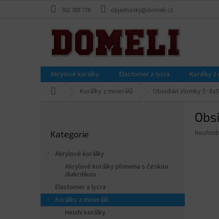
Přejít
702 389 778
objednavky@domeli.cz
na
obsah
Akrylové korálky
Elastomer a lycra
Korálky z
Domů
Korálky z minerálů
Obsidián zlomky 5~8x
P
Obs
o
Přeskočit
s
Průměr
Neohod
Kategorie
kategorie
t
hodnoce
r
produkt
Akrylové korálky
a
je
Akrylové korálky písmena s českou
0,0
n
diakritikou
z
n
Elastomer a lycra
5
í
hvězdič
Korálky z minerálů
p
Heishi korálky
a