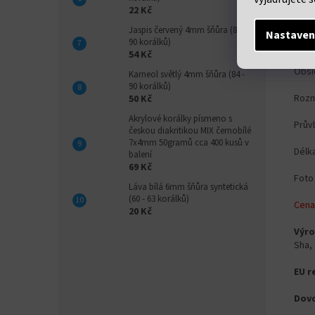
22 Kč
Jaspis červený 4mm šňůra (84 -
Nastaven
90 korálků)
Det
54 Kč
Obsi
Karneol světlý 4mm šňůra (84 -
90 korálků)
Rozm
50 Kč
Akrylové korálky písmeno s
Prův
českou diakritikou MIX černobílé
7x4mm 50gramů cca 400 kusů v
Délk
balení
69 Kč
Foto 
Láva bílá 6mm šňůra syntetická
(60 - 63 korálků)
Cena
20 Kč
Výro
Sha,
EU r
Dovo