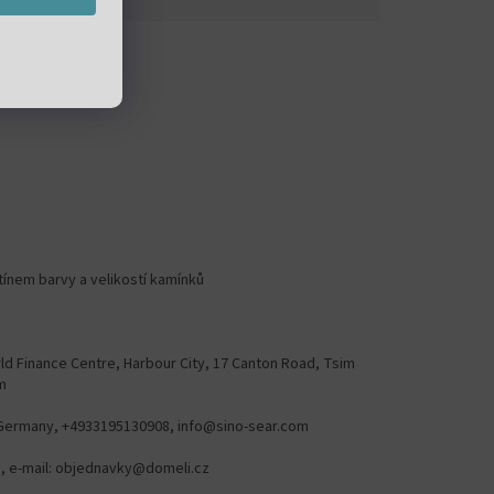
stínem barvy a velikostí kamínků
ld Finance Centre, Harbour City, 17 Canton Road, Tsim
m
Germany, +4933195130908, info@sino-sear.com
78, e-mail: objednavky@domeli.cz