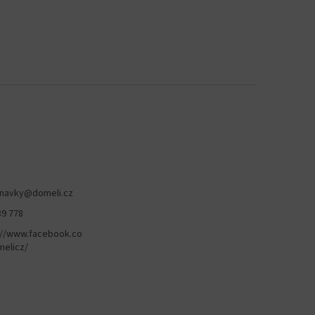
navky
@
domeli.cz
89 778
://www.facebook.co
elicz/