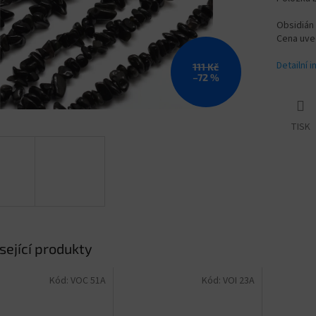
Obsidián
Cena uve
Detailní 
111 Kč
–72 %
TISK
sející produkty
Kód:
VOC 51A
Kód:
VOI 23A