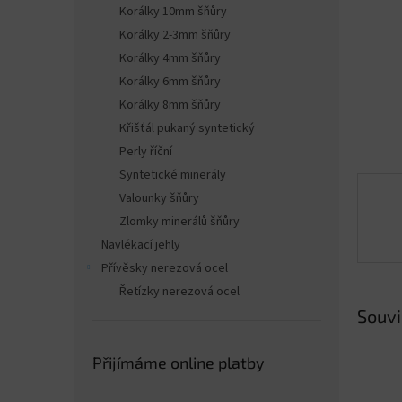
n
Korálky 10mm šňůry
e
Korálky 2-3mm šňůry
l
Korálky 4mm šňůry
Korálky 6mm šňůry
Korálky 8mm šňůry
Křišťál pukaný syntetický
Perly říční
Syntetické minerály
Valounky šňůry
Zlomky minerálů šňůry
Navlékací jehly
Přívěsky nerezová ocel
Řetízky nerezová ocel
Souvi
Přijímáme online platby