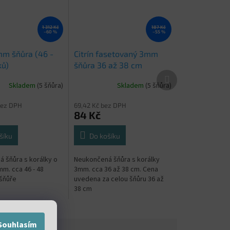
1 312 Kč
187 Kč
–60 %
–55 %
mm šňůra (46 -
Citrín fasetovaný 3mm
ků)
šňůra 36 až 38 cm
Další
produkt
Skladem
(5 šňůra)
Skladem
(5 šňůra)
bez DPH
69,42 Kč bez DPH
84 Kč
šíku
Do košíku
 šňůra s korálky o
Neukončená šňůra s korálky
m. cca 46 - 48
3mm. cca 36 až 38 cm. Cena
 šňůře
uvedena za celou šňůru 36 až
38 cm
Souhlasím