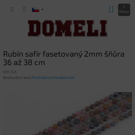
Přejít
NÁKUP
na
obsah
KOŠÍK
Rubín safír fasetovaný 2mm šňůra
36 až 38 cm
VOI 31A
Průměrné
Neohodnoceno
Podrobnosti hodnocení
hodnocení
produktu
je
0,0
z
5
hvězdiček.