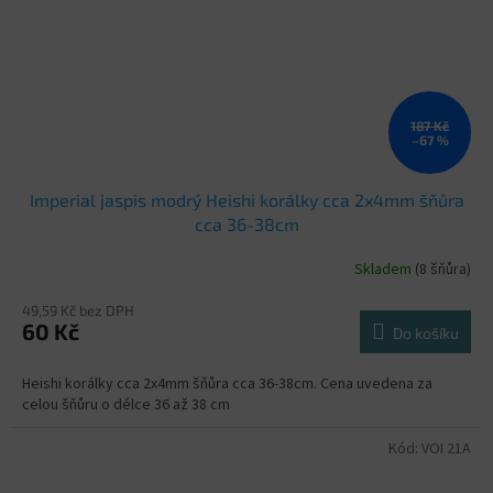
187 Kč
–67 %
Imperial jaspis modrý Heishi korálky cca 2x4mm šňůra
cca 36-38cm
Skladem
(8 šňůra)
49,59 Kč bez DPH
60 Kč
Do košíku
Heishi korálky cca 2x4mm šňůra cca 36-38cm. Cena uvedena za
celou šňůru o délce 36 až 38 cm
Kód:
VOI 21A