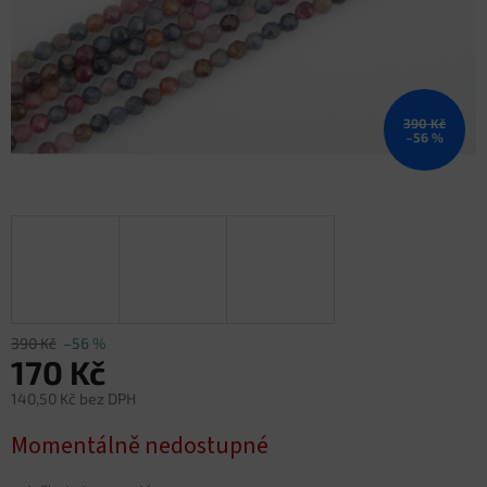
390 Kč
–56 %
390 Kč
–56 %
170 Kč
140,50 Kč bez DPH
Měrná
Momentálně nedostupné
cena: