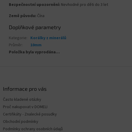
Bezpečnostní upozornění:
Nevhodné pro děti do 3 let
Země původu:
Čína
Doplňkové parametry
Kategorie
:
Korálky z minerálů
Průměr
:
10mm
Položka byla vyprodána…
Z
á
p
a
Informace pro vás
t
Často kladené otázky
í
Proč nakupovat v DOMELI
Certifikáty - Znalecké posudky
Obchodní podmínky
Podmínky ochrany osobních údajů