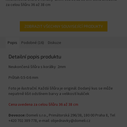
za celou šňůru 36 až 38 cm
ZOBRAZIT VŠECHNY SOUVISEJÍCÍ PRODUKTY
Popis
Podobné (16)
Diskuze
Detailní popis produktu
Neukončená šňůra s korálky 2mm
Průtah 0.5-0.6 mm
Foto je ilustrační. Každá šňůra je originál. Dodaný kus se může
nepatrně lišit odstínem barvy a velikostí kuliček
Cena uvedena za celou šňůru 36 až 38 cm
Dovozce:
Domeli s.r.o., Primátorská 296/38, 180 00 Praha 8, Tel
+420 702 389 778, e-mail: objednavky@domeli.cz