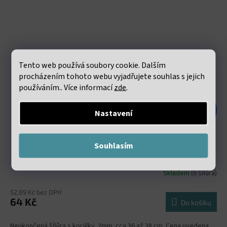
Tento web používá soubory cookie. Dalším
procházením tohoto webu vyjadřujete souhlas s jejich
používáním.. Více informací
zde
.
138 Kč
Nastavení
–53 %
Teraherz fasetovaný 2mm šňůra 36 až 38 cm
Souhlasím
Skladem
(6 šňůra)
52,89 Kč bez DPH
64 Kč
Do košíku
Neukončená šňůra s korálky 2mm. cca 36 až 38 cm. Cena uvedena